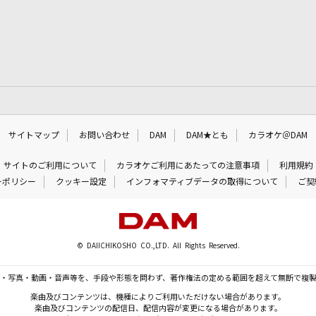
サイトマップ
お問い合わせ
DAM
DAM★とも
カラオケ＠DAM
サイトのご利用について
カラオケご利用にあたっての注意事項
利用規約
ーポリシー
クッキー設定
インフォマティブデータの取得について
ご契
© DAIICHIKOSHO CO.,LTD. All Rights Reserved.
・写真・動画・音声等を、手段や形態を問わず、著作権法の定める範囲を超えて無断で複
楽曲及びコンテンツは、機種によりご利用いただけない場合があります。
楽曲及びコンテンツの配信日、配信内容が変更になる場合があります。