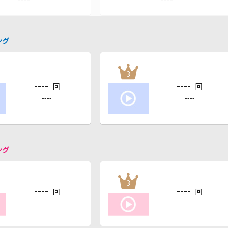
ング
3
----
----
回
回
----
----
ング
3
----
----
回
回
----
----