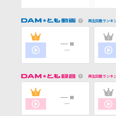
再生回数ランキ
1
2
----
回
----
再生回数ランキ
1
2
----
回
----