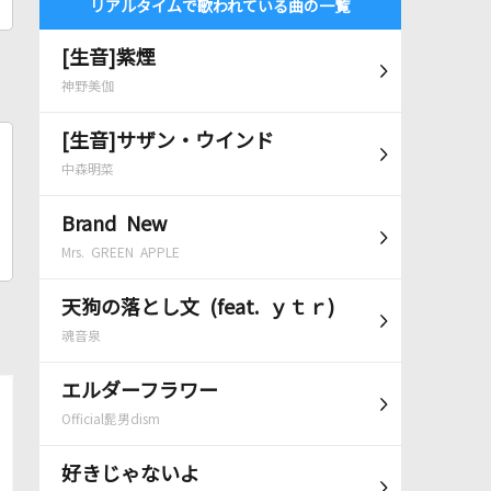
リアルタイムで歌われている曲の一覧
[生音]紫煙
神野美伽
[生音]サザン・ウインド
中森明菜
Brand New
Mrs. GREEN APPLE
天狗の落とし文 (feat. ｙｔｒ)
魂音泉
エルダーフラワー
Official髭男dism
好きじゃないよ