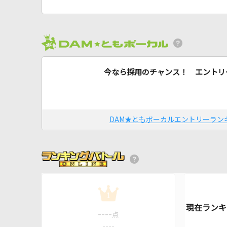
今なら採用のチャンス！ エントリ
DAM★ともボーカルエントリーラン
1
----
点
----