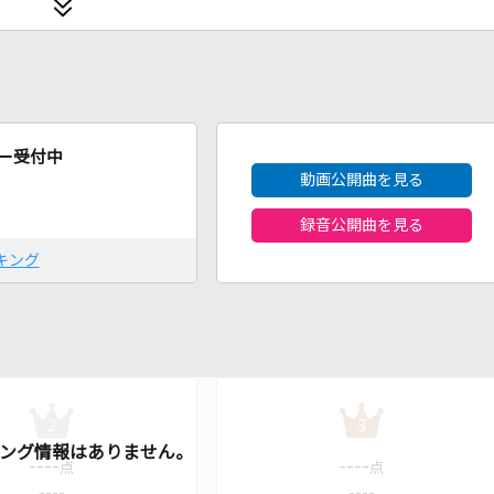
2026年8月度
ー受付中
動画公開曲を見る
録音公開曲を見る
キング
2
3
----
----
点
点
----
----