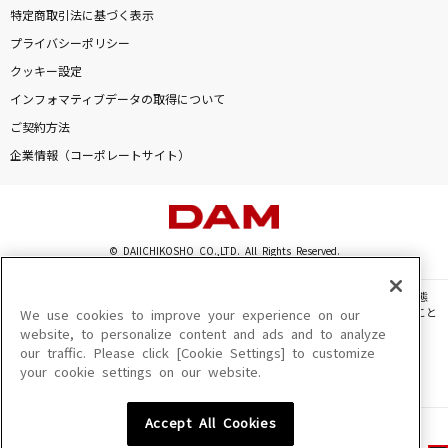
特定商取引法に基づく表示
プライバシーポリシー
クッキー設定
インフォマティブデータの取得について
ご契約方法
企業情報（コーポレートサイト）
© DAIICHIKOSHO CO.,LTD. All Rights Reserved.
このサイトに掲載されている一切の文章・画像・写真・動画・音声等を、手段や形態
を問わず、著作権法の定める範囲を超えて無断で複製、転載、ファイル化などすること
We use cookies to improve your experience on our
を禁じます。
website, to personalize content and ads and to analyze
our traffic. Please click [Cookie Settings] to customize
楽曲及びコンテンツは、機種によりご利用いただけない場合があります。
your cookie settings on our website.
楽曲及びコンテンツの配信日、配信内容が変更になる場合があります。
楽曲によりMYリスト保存ができない場合があります。
Accept All Cookies
JASRAC許諾番号
6602250213Y31015 6602250112Y38026 6602250240Y31015