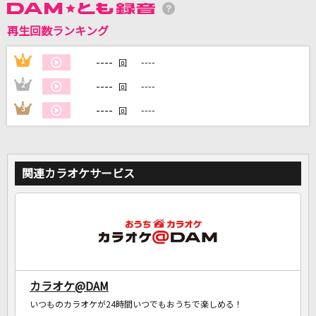
再生回数ランキング
DAMに会員登録・ログインして
カラオケをもっと楽しもう！
----
1
----
回
----
2
----
回
----
3
----
回
自宅でカラオケ歌い放題！
家族や友達と一緒に！練習にも！
関連カラオケサービス
カラオケ@DAM
いつものカラオケが24時間いつでもおうちで楽しめる！