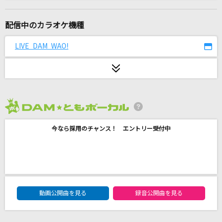
[生音]ひまわりの約束
秦 基博
配信中のカラオケ機種
ながれ花
LIVE DAM WAO!
大空亜由美(響あゆみ)
シングルベッド
シャ乱Q
2026年8月度
青春病
今なら採用のチャンス！ エントリー受付中
藤井 風
[生音]青と夏
Mrs. GREEN APPLE
DAM★ともボーカルエントリーランキング
[生音]ハルジオン
動画公開曲を見る
録音公開曲を見る
BUMP OF CHICKEN