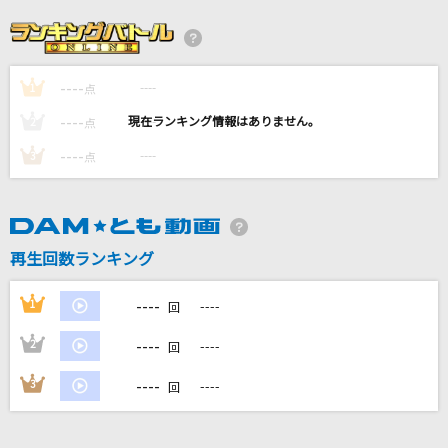
太陽がまた輝くとき
高橋ひろ
----
----
1
サクラウサギ
点
川崎鷹也
----
----
2
点
----
----
3
点
夜鷹
米津玄師
[生音]ブルーバード
再生回数ランキング
いきものがかり
----
1
----
回
もっと見る
----
2
----
回
DAMの新曲・ランキングなど
----
3
----
回
カラオケ最新情報をチェック！