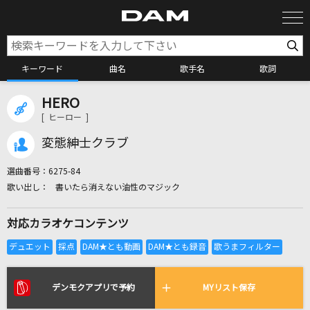
キーワード
曲名
歌手名
歌詞
HERO
カラオケ検索
[ ヒーロー ]
変態紳士クラブ
カラオケ店舗検索
選曲番号：
6275-84
書いたら消えない油性のマジック
カラオケリクエスト
対応カラオケコンテンツ
全国りれき
リアルタイムで歌われている曲の一覧
デンモクアプリで予約
MYリスト保存