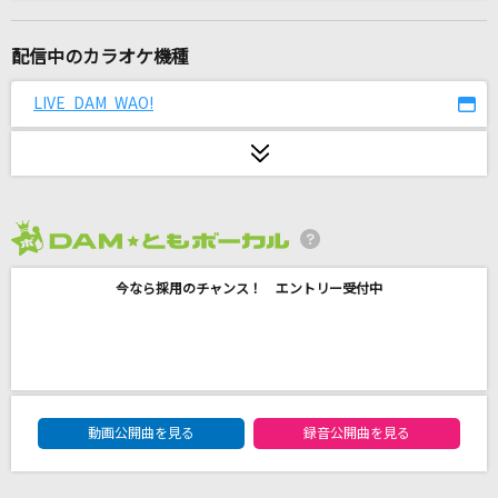
Jazz with Fizz
機関紳士
配信中のカラオケ機種
[生音]糸
LIVE DAM WAO!
中島みゆき
final phase
fripSide
2026年8月度
愛くださいませ
今なら採用のチャンス！ エントリー受付中
≠ME
[生音]白雪
マルシィ
DAM★ともボーカルエントリーランキング
プシ
動画公開曲を見る
録音公開曲を見る
r-906 feat.初音ミク