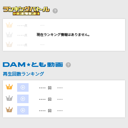
Bonnie Butterfly
KinKi Kids
----
----
1
いつか何もない世界で
点
マカロニえんぴつ
----
----
2
点
----
----
3
点
Flowerwall
米津玄師
ガラナ
再生回数ランキング
スキマスイッチ
----
1
----
回
もっと見る
----
2
----
回
DAMの新曲・ランキングなど
----
3
----
回
カラオケ最新情報をチェック！