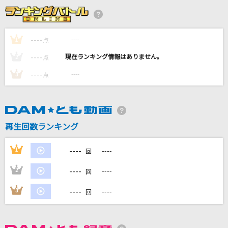
石焼き芋のうた
ヘンダーソン
----
----
1
点
コンプレックス・イマージュ
----
----
2
点
彩音
----
----
3
点
メフィスト
女王蜂
Chase the world
再生回数ランキング
May'n
----
1
----
回
もっと見る
----
2
----
回
DAMの新曲・ランキングなど
----
3
----
回
カラオケ最新情報をチェック！