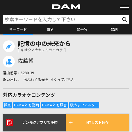
キーワード
曲名
歌手名
歌詞
記憶の中の未来から
カラオケ検索
[ キオクノナカノミライカラ ]
佐藤博
カラオケ店舗検索
選曲番号：
6280-39
あふれくる光を すくってごらん
カラオケリクエスト
対応カラオケコンテンツ
全国りれき
リアルタイムで歌われている曲の一覧
デンモクアプリで予約
MYリスト保存