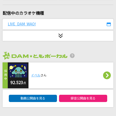
GHOST
星街すいせい
配信中のカラオケ機種
いつか
LIVE DAM WAO!
Saucy Dog
カラス
湘南乃風
2026年8月度
[生音]桜
コブクロ
イベル
さん
IRIS OUT(ビデオクリップバージョン)
92.523
点
米津玄師
DAM★ともボーカルエントリーランキング
動画公開曲を見る
録音公開曲を見る
死ぬのがいいわ
藤井 風