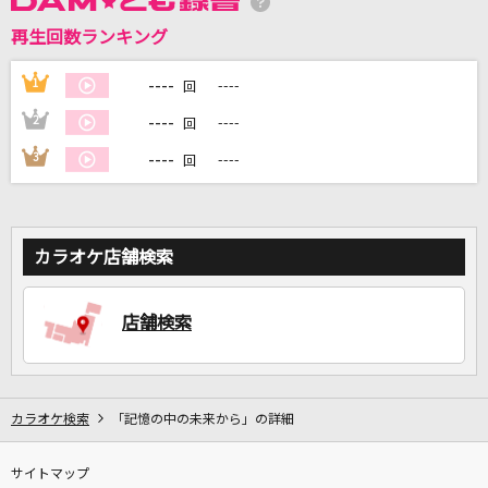
再生回数ランキング
DAMに会員登録・ログインして
カラオケをもっと楽しもう！
----
1
----
回
----
2
----
回
----
3
----
回
自宅でカラオケ歌い放題！
家族や友達と一緒に！練習にも！
カラオケ店舗検索
店舗検索
カラオケ検索
「記憶の中の未来から」の詳細
サイトマップ