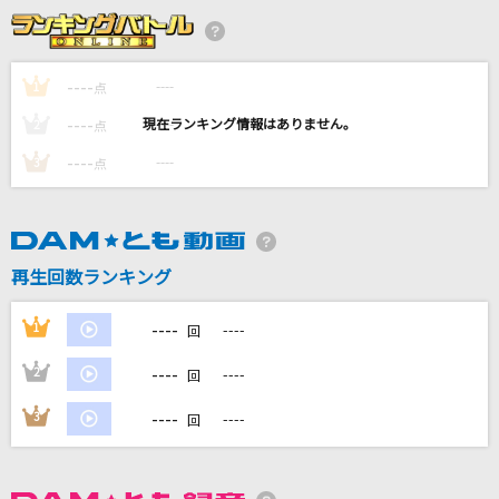
お姫様の作り方
＝LOVE
----
----
1
点
[生音]奥飛騨慕情
----
----
2
点
竜鉄也
----
----
3
点
FIRE!!
和田光司
白日
再生回数ランキング
King Gnu
----
1
----
回
もっと見る
----
2
----
回
DAMの新曲・ランキングなど
----
3
----
回
カラオケ最新情報をチェック！