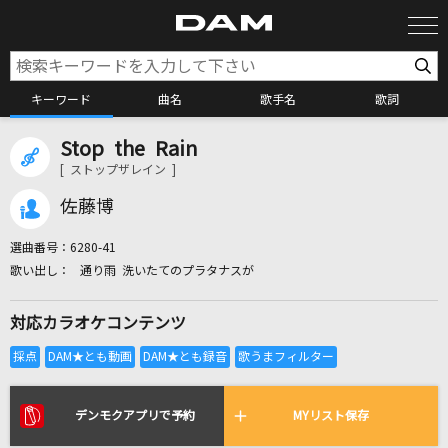
キーワード
曲名
歌手名
歌詞
Stop the Rain
カラオケ検索
[ ストップザレイン ]
佐藤博
カラオケ店舗検索
選曲番号：
6280-41
通り雨 洗いたてのプラタナスが
カラオケリクエスト
対応カラオケコンテンツ
全国りれき
リアルタイムで歌われている曲の一覧
デンモクアプリで予約
MYリスト保存