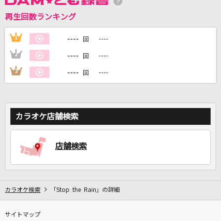
再生回数ランキング
DAMに会員登録・ログインして
カラオケをもっと楽しもう！
----
1
----
回
----
2
----
回
----
3
----
回
自宅でカラオケ歌い放題！
家族や友達と一緒に！練習にも！
カラオケ店舗検索
店舗検索
カラオケ検索
「Stop the Rain」の詳細
サイトマップ