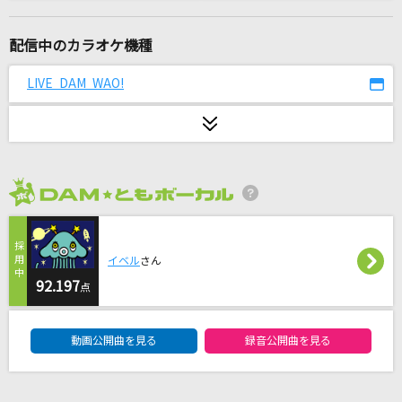
1/6-genesis mix-
ぼーかりおどP(noa) feat.初音ミク
配信中のカラオケ機種
このまま君だけを奪い去りたい
LIVE DAM WAO!
DEEN
少女レイ
みきとP
2026年8月度
[生音]高嶺の花子さん
back number
イベル
さん
雨
92.197
点
Be my Girl
DAM★ともボーカルエントリーランキング
動画公開曲を見る
録音公開曲を見る
I Amai Me Mind
CUTIE STREET