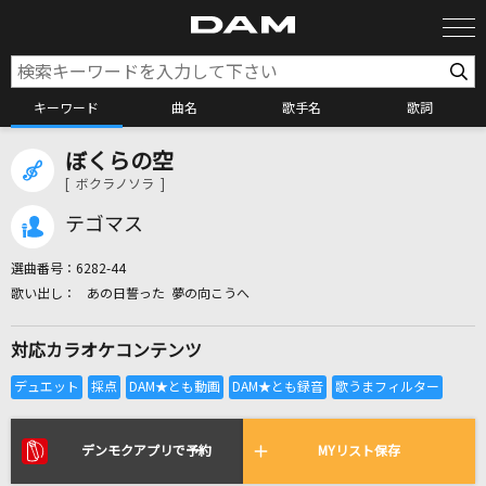
キーワード
曲名
歌手名
歌詞
ぼくらの空
カラオケ検索
[ ボクラノソラ ]
テゴマス
カラオケ店舗検索
選曲番号：
6282-44
あの日誓った 夢の向こうへ
カラオケリクエスト
対応カラオケコンテンツ
全国りれき
リアルタイムで歌われている曲の一覧
デンモクアプリで予約
MYリスト保存