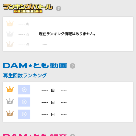
カナタハルカ
RADWIMPS
----
----
1
点
LOVE SONG
----
----
2
点
三代目 J SOUL BROTHERS from EXILE TRIBE
----
----
3
点
バクチ・ダンサー
DOES
チェリーハント
再生回数ランキング
奏音69 feat.巡音ルカ
----
1
----
回
もっと見る
----
2
----
回
DAMの新曲・ランキングなど
----
3
----
回
カラオケ最新情報をチェック！