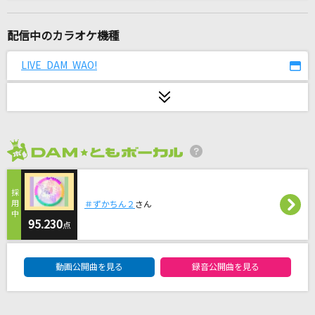
[生音]Bye For Now
T-BOLAN
配信中のカラオケ機種
コンタクトケース
LIVE DAM WAO!
Saucy Dog
怪獣の花唄
Vaundy
2026年8月度
君がドアを閉めた後
back number
＃ずかちん２
さん
[生音]ブルーアンバー
95.230
点
back number
DAM★ともボーカルエントリーランキング
動画公開曲を見る
録音公開曲を見る
Mother land
南里侑香