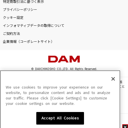
特定商取引法に基づく表示
プライバシーポリシー
クッキー設定
インフォマティブデータの取得について
ご契約方法
企業情報（コーポレートサイト）
© DAIICHIKOSHO CO.,LTD. All Rights Reserved.
このサイトに掲載されている一切の文章・画像・写真・動画・音声等を、手段や形態
を問わず、著作権法の定める範囲を超えて無断で複製、転載、ファイル化などすること
We use cookies to improve your experience on our
を禁じます。
website, to personalize content and ads and to analyze
our traffic. Please click [Cookie Settings] to customize
楽曲及びコンテンツは、機種によりご利用いただけない場合があります。
your cookie settings on our website.
楽曲及びコンテンツの配信日、配信内容が変更になる場合があります。
楽曲によりMYリスト保存ができない場合があります。
Accept All Cookies
JASRAC許諾番号
6602250213Y31015 6602250112Y38026 6602250240Y31015
6602250241Y45122