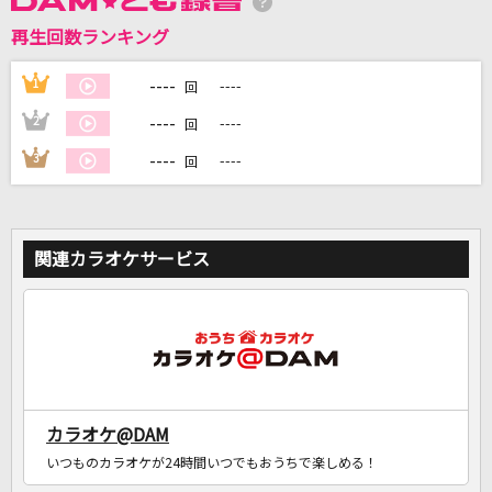
再生回数ランキング
DAMに会員登録・ログインして
カラオケをもっと楽しもう！
----
1
----
回
----
2
----
回
----
3
----
回
自宅でカラオケ歌い放題！
家族や友達と一緒に！練習にも！
関連カラオケサービス
カラオケ@DAM
いつものカラオケが24時間いつでもおうちで楽しめる！