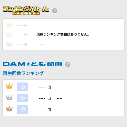
[生音]鳥の詩(Animelo Summer Live 2016 刻-
TOKI-Ver.)
Lia
----
----
1
点
Bling-Bang-Bang-Born
----
----
2
点
Creepy Nuts
----
----
3
点
[生音]鳴門海流
三山ひろし
再生回数ランキング
Actually...
乃木坂46
----
1
----
回
もっと見る
----
2
----
回
----
3
----
回
DAMの新曲・ランキングなど
カラオケ最新情報をチェック！