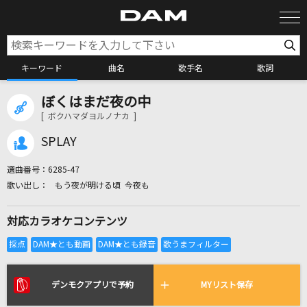
キーワード
曲名
歌手名
歌詞
ぼくはまだ夜の中
カラオケ検索
[ ボクハマダヨルノナカ ]
SPLAY
カラオケ店舗検索
選曲番号：
6285-47
もう夜が明ける頃 今夜も
カラオケリクエスト
対応カラオケコンテンツ
全国りれき
リアルタイムで歌われている曲の一覧
デンモクアプリで予約
MYリスト保存