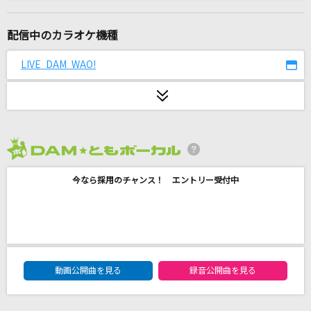
君はロックを聴かない
あいみょん
配信中のカラオケ機種
心絵
LIVE DAM WAO!
ロードオブメジャー
Deal with the devil
Tia
2026年8月度
あなたに逢いたくて2004
今なら採用のチャンス！ エントリー受付中
松田聖子
[生音]カルマ
BUMP OF CHICKEN
DAM★ともボーカルエントリーランキング
栄光の架橋
動画公開曲を見る
録音公開曲を見る
ゆず