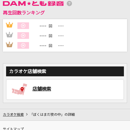
再生回数ランキング
DAMに会員登録・ログインして
----
1
----
回
カラオケをもっと楽しもう！
----
2
----
回
----
3
----
回
自宅でカラオケ歌い放題！
家族や友達と一緒に！練習にも！
カラオケ店舗検索
店舗検索
カラオケ検索
「ぼくはまだ夜の中」の詳細
サイトマップ