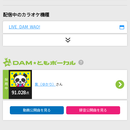
マシュマロ(ビデオクリップバージョン)
DECO*27
配信中のカラオケ機種
BLUE
LIVE DAM WAO!
BIGBANG
I LOVE YOU
クリス・ハート
2026年8月度
灰色と青(+菅田将暉)
米津玄師
紫（ゆかり）
さん
[生音]少年時代
91.028
点
井上陽水
DAM★ともボーカルエントリーランキング
動画公開曲を見る
録音公開曲を見る
DADDY ! DADDY ! DO ! feat. 鈴木愛理
鈴木雅之