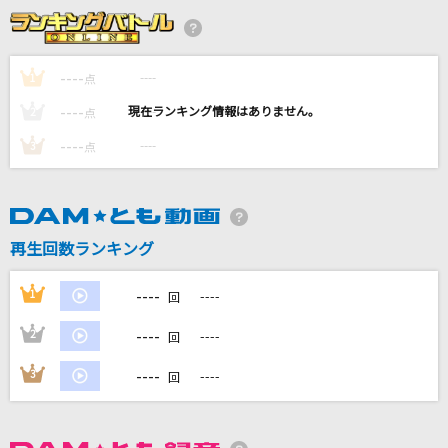
あいつら全員同窓会
ずっと真夜中でいいのに。
----
----
1
点
[生音]Tomorrow never knows
----
----
2
点
Mr.Children
----
----
3
点
夏☆らびゅ☆大作戦
いれいす
KICK BACK(ビデオクリップバージョン)
再生回数ランキング
米津玄師
----
1
----
回
もっと見る
----
2
----
回
DAMの新曲・ランキングなど
----
3
----
回
カラオケ最新情報をチェック！