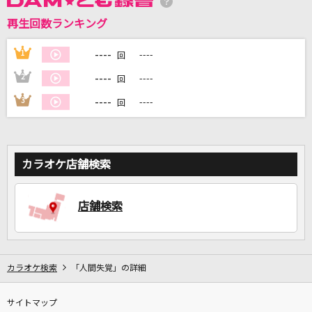
再生回数ランキング
DAMに会員登録・ログインして
カラオケをもっと楽しもう！
----
1
----
回
----
2
----
回
----
3
----
回
自宅でカラオケ歌い放題！
家族や友達と一緒に！練習にも！
カラオケ店舗検索
店舗検索
カラオケ検索
「人間失覚」の詳細
サイトマップ