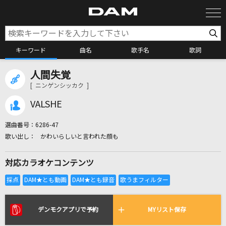
キーワード
曲名
歌手名
歌詞
人間失覚
カラオケ検索
[ ニンゲンシッカク ]
VALSHE
カラオケ店舗検索
選曲番号：
6286-47
かわいらしいと言われた顔も
カラオケリクエスト
対応カラオケコンテンツ
全国りれき
リアルタイムで歌われている曲の一覧
デンモクアプリで予約
MYリスト保存