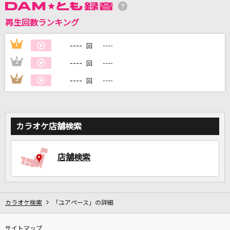
再生回数ランキング
DAMに会員登録・ログインして
----
1
----
回
カラオケをもっと楽しもう！
----
2
----
回
----
3
----
回
自宅でカラオケ歌い放題！
家族や友達と一緒に！練習にも！
カラオケ店舗検索
店舗検索
カラオケ検索
「ユアペース」の詳細
サイトマップ