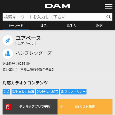
キーワード
曲名
歌手名
歌詞
ユアペース
カラオケ検索
[ ユアペース ]
ハンブレッダーズ
カラオケ店舗検索
選曲番号：
6286-80
本編上映前の新作予告が
カラオケリクエスト
対応カラオケコンテンツ
全国りれき
リアルタイムで歌われている曲の一覧
デンモクアプリで予約
MYリスト保存