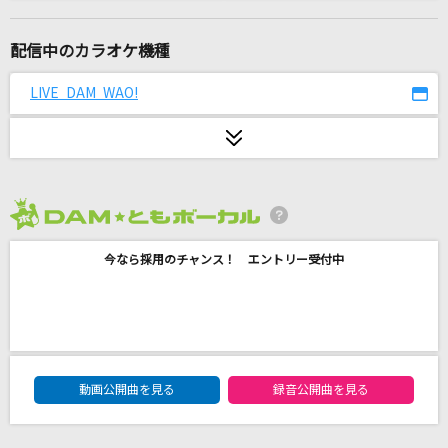
[生音]ワインレッドの心
安全地帯
配信中のカラオケ機種
A LETTER
LIVE DAM WAO!
SawanoHiroyuki[nZk]:Aimer
ラピスラズリ
藍井エイル
2026年8月度
どんなときも。
今なら採用のチャンス！ エントリー受付中
槇原敬之(Makihara)
マーブル
KANA-BOON
DAM★ともボーカルエントリーランキング
だから、ひとりじゃない(ビデオクリップバージ
動画公開曲を見る
録音公開曲を見る
ョン)
Little Glee Monster