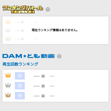
[生音]インフェルノ
Mrs. GREEN APPLE
----
----
1
点
milky way
----
----
2
点
結束バンド
----
----
3
点
[生音]ステキな恋の忘れ方
薬師丸ひろ子
再生回数ランキング
オー！リバル
ポルノグラフィティ
----
1
----
回
もっと見る
----
2
----
回
----
3
----
回
DAMの新曲・ランキングなど
カラオケ最新情報をチェック！