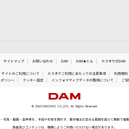
サイトマップ
お問い合わせ
DAM
DAM★とも
カラオケ＠DAM
サイトのご利用について
カラオケご利用にあたっての注意事項
利用規約
ーポリシー
クッキー設定
インフォマティブデータの取得について
ご契
© DAIICHIKOSHO CO.,LTD. All Rights Reserved.
・写真・動画・音声等を、手段や形態を問わず、著作権法の定める範囲を超えて無断で複
楽曲及びコンテンツは、機種によりご利用いただけない場合があります。