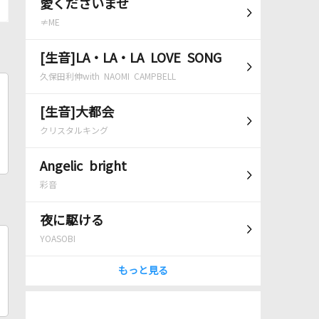
愛くださいませ
≠ME
[生音]LA・LA・LA LOVE SONG
久保田利伸with NAOMI CAMPBELL
[生音]大都会
クリスタルキング
Angelic bright
彩音
夜に駆ける
YOASOBI
もっと見る