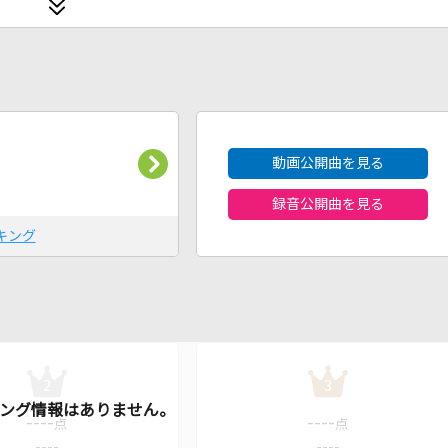
2026年8月度
動画公開曲を見る
録音公開曲を見る
キング
2
3
----
----
点
点
----
----