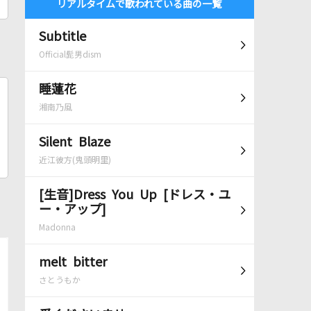
リアルタイムで歌われている曲の一覧
Subtitle
Official髭男dism
睡蓮花
湘南乃風
Silent Blaze
近江彼方(鬼頭明里)
[生音]Dress You Up [ドレス・ユ
ー・アップ]
Madonna
melt bitter
さとうもか