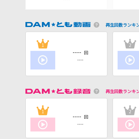
再生回数ランキ
1
2
----
回
----
再生回数ランキ
1
2
----
回
----