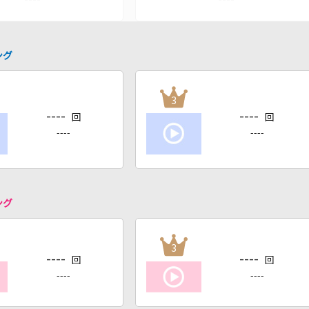
ング
3
----
----
回
回
----
----
ング
3
----
----
回
回
----
----