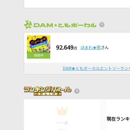
92.649
ほまれ★雨
さん
点
DAM★ともボーカルエントリーラン
1
----
点
----