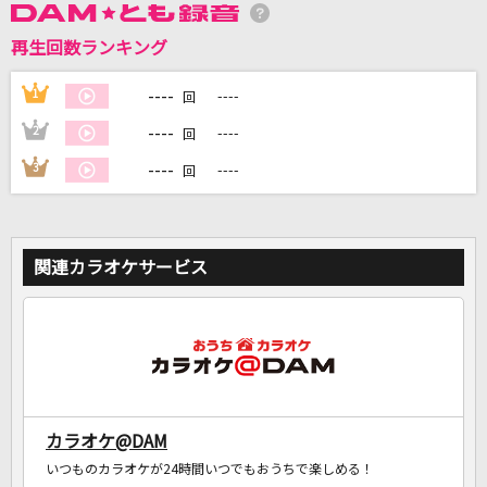
再生回数ランキング
DAMに会員登録・ログインして
カラオケをもっと楽しもう！
----
1
----
回
----
2
----
回
----
3
----
回
自宅でカラオケ歌い放題！
家族や友達と一緒に！練習にも！
関連カラオケサービス
カラオケ@DAM
いつものカラオケが24時間いつでもおうちで楽しめる！