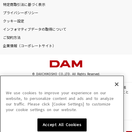
特定商取引法に基づく表示
プライバシーポリシー
クッキー設定
インフォマティブデータの取得について
ご契約方法
企業情報（コーポレートサイト）
© DAIICHIKOSHO CO.,LTD. All Rights Reserved.
このサイトに掲載されている一切の文章・画像・写真・動画・音声等を、手段や形態
を問わず、著作権法の定める範囲を超えて無断で複製、転載、ファイル化などすること
We use cookies to improve your experience on our
を禁じます。
website, to personalize content and ads and to analyze
our traffic. Please click [Cookie Settings] to customize
楽曲及びコンテンツは、機種によりご利用いただけない場合があります。
your cookie settings on our website.
楽曲及びコンテンツの配信日、配信内容が変更になる場合があります。
楽曲によりMYリスト保存ができない場合があります。
Accept All Cookies
JASRAC許諾番号
6602250213Y31015 6602250112Y38026 6602250240Y31015