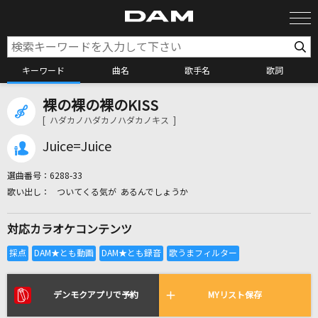
キーワード
曲名
歌手名
歌詞
裸の裸の裸のKISS
カラオケ検索
[ ハダカノハダカノハダカノキス ]
Juice=Juice
カラオケ店舗検索
選曲番号：
6288-33
ついてくる気が あるんでしょうか
カラオケリクエスト
対応カラオケコンテンツ
全国りれき
リアルタイムで歌われている曲の一覧
デンモクアプリで予約
MYリスト保存