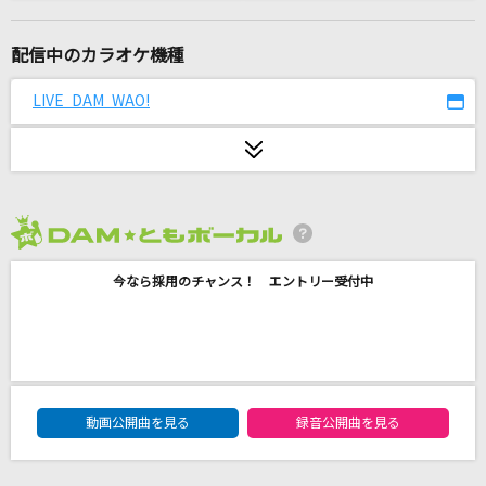
[生音]小さな恋のうた
MONGOL800
配信中のカラオケ機種
Chessboard
LIVE DAM WAO!
Official髭男dism
夢をあきらめないで
岡村孝子
2026年8月度
[生音]ロックンロール・ウィドウ
今なら採用のチャンス！ エントリー受付中
山口百恵
花
ORANGE RANGE
DAM★ともボーカルエントリーランキング
[生音]桜
動画公開曲を見る
録音公開曲を見る
コブクロ