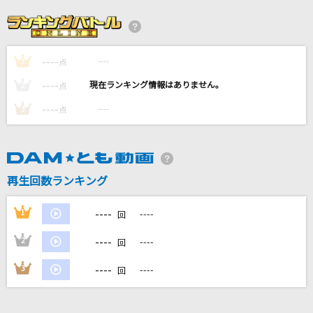
紅蓮華 -アニメ映像 ver.-
LiSA
----
----
1
[生音]鳴門海流
点
三山ひろし
----
----
2
点
----
----
3
点
君の声
清水翔太
ダーリン
再生回数ランキング
Mrs. GREEN APPLE
----
1
----
回
もっと見る
----
2
----
回
DAMの新曲・ランキングなど
----
3
----
回
カラオケ最新情報をチェック！