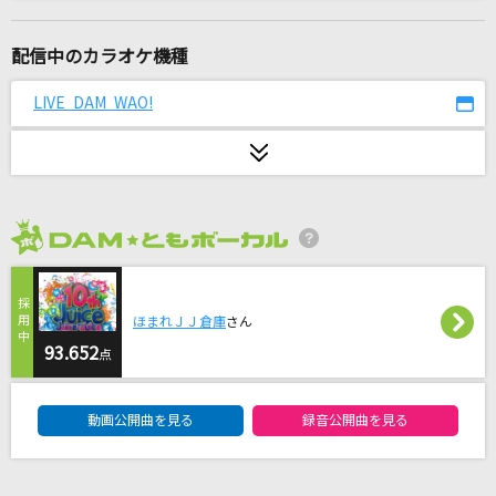
シオン
紫咲シオン
配信中のカラオケ機種
アンインストール
LIVE DAM WAO!
石川智晶(石川知亜紀)
Life is so Dramatic!!
[SCREEN10]白鳥藍良(CV.天崎滉平)、桜河こはく(CV.海渡翼)、葵ひなた(C
V.斉藤壮馬)、遊木真(CV.森久保祥太郎)、衣更真緒(CV.梶裕貴)、礼瀬マヨ
イ(CV.重松千晴)、朔間凛月(CV.山下大輝)、瀬名泉(CV.伊藤マサミ)、朔間
2026年8月度
零(CV.増田俊樹)、乱凪砂(CV.諏訪部順一)
愛くださいませ
ほまれＪＪ倉庫
さん
≠ME
93.652
点
[生音]恋人ごっこ
DAM★ともボーカルエントリーランキング
マカロニえんぴつ
動画公開曲を見る
録音公開曲を見る
STOP ME