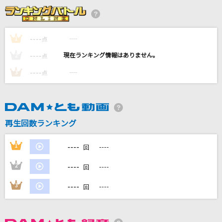
ノーナ・リーヴス
女はそれを我慢できない
----
----
1
点
アン・ルイス
----
----
2
点
Karma Chameleon [カーマは気まぐれ(ビデオ
----
----
3
点
クリップバージョン)]
Culture Club
Rainy feat. Bene Baby
再生回数ランキング
X 1ark
----
1
----
回
WHEN I MOVE (Japanese Version)
KARA
----
2
----
回
----
3
----
もっと見る
回
DAMの新曲・ランキングなど