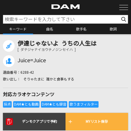
キーワード
曲名
歌手名
歌詞
伊達じゃないよ うちの人生は
カラオケ検索
[ ダテジャナイヨウチノジンセイハ ]
Juice=Juice
カラオケ店舗検索
選曲番号：
6288-42
そりゃたまに 誰かと食事もする
カラオケリクエスト
対応カラオケコンテンツ
全国りれき
リアルタイムで歌われている曲の一覧
デンモクアプリで予約
MYリスト保存