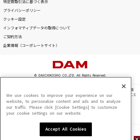
特定商取引法に基づく表示
プライバシーポリシー
クッキー設定
インフォマティブデータの取得について
ご契約方法
企業情報（コーポレートサイト）
© DAIICHIKOSHO CO.,LTD. All Rights Reserved.
このサイトに掲載されている一切の文章・画像・写真・動画・音声等を、手段や形態
を問わず、著作権法の定める範囲を超えて無断で複製、転載、ファイル化などすること
We use cookies to improve your experience on our
を禁じます。
website, to personalize content and ads and to analyze
our traffic. Please click [Cookie Settings] to customize
楽曲及びコンテンツは、機種によりご利用いただけない場合があります。
your cookie settings on our website.
楽曲及びコンテンツの配信日、配信内容が変更になる場合があります。
楽曲によりMYリスト保存ができない場合があります。
Accept All Cookies
JASRAC許諾番号
6602250213Y31015 6602250112Y38026 6602250240Y31015
6602250241Y45122