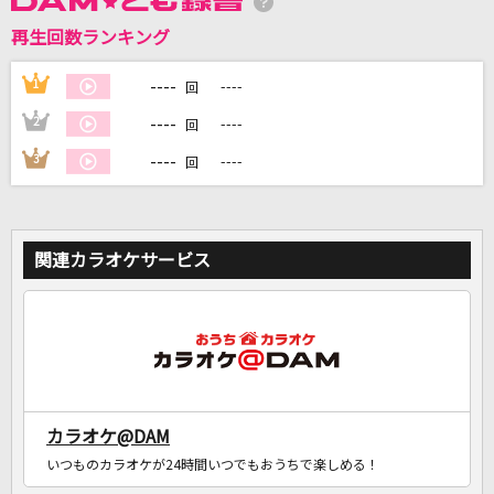
カラオケ最新情報をチェック！
再生回数ランキング
----
1
----
回
----
2
----
回
DAMに会員登録・ログインして
カラオケをもっと楽しもう！
----
3
----
回
関連カラオケサービス
自宅でカラオケ歌い放題！
家族や友達と一緒に！練習にも！
カラオケ@DAM
いつものカラオケが24時間いつでもおうちで楽しめる！