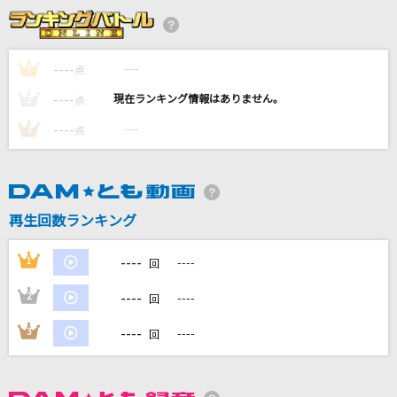
パブってGO!
イギリス(CV:杉山紀彰)
----
----
1
点
----
骨
----
2
点
SIX LOUNGE
----
----
3
点
ハオ
DECO*27
再生回数ランキング
fragile
Every Little Thing
----
1
----
回
もっと見る
----
2
----
回
----
3
----
回
DAMの新曲・ランキングなど
カラオケ最新情報をチェック！