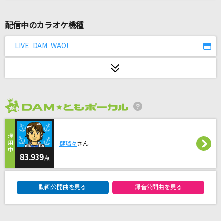
恋におちて-Fall in Love-
徳永英明
配信中のカラオケ機種
Pleasure'91～人生の快楽～
LIVE DAM WAO!
B'z
雨夜の月に
工藤静香
2026年8月度
フォーマンセル
TOP4(キヨ・レトルト・牛沢・ガッチマン)
健瑠々
さん
アリガトウの季節
83.939
点
Dream5
DAM★ともボーカルエントリーランキング
動画公開曲を見る
録音公開曲を見る
プラトニック・プラネット(Ultimate Juice Ve
r.)
Juice=Juice