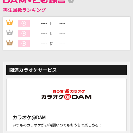
再生回数ランキング
----
1
----
DAMに会員登録・ログインして
回
カラオケをもっと楽しもう！
----
2
----
回
----
3
----
回
自宅でカラオケ歌い放題！
家族や友達と一緒に！練習にも！
関連カラオケサービス
カラオケ@DAM
いつものカラオケが24時間いつでもおうちで楽しめる！