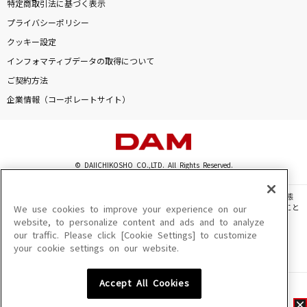
特定商取引法に基づく表示
プライバシーポリシー
クッキー設定
インフォマティブデータの取得について
ご契約方法
企業情報（コーポレートサイト）
© DAIICHIKOSHO CO.,LTD. All Rights Reserved.
このサイトに掲載されている一切の文章・画像・写真・動画・音声等を、手段や形態
を問わず、著作権法の定める範囲を超えて無断で複製、転載、ファイル化などすること
We use cookies to improve your experience on our
を禁じます。
website, to personalize content and ads and to analyze
our traffic. Please click [Cookie Settings] to customize
楽曲及びコンテンツは、機種によりご利用いただけない場合があります。
your cookie settings on our website.
楽曲及びコンテンツの配信日、配信内容が変更になる場合があります。
楽曲によりMYリスト保存ができない場合があります。
Accept All Cookies
JASRAC許諾番号
6602250213Y31015 6602250112Y38026 6602250240Y31015
6602250241Y45122