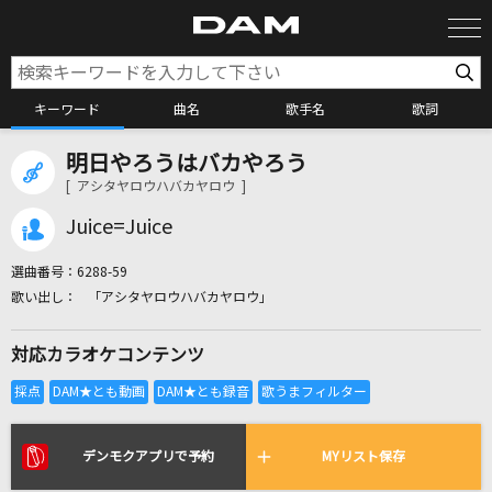
キーワード
曲名
歌手名
歌詞
明日やろうはバカやろう
カラオケ検索
[ アシタヤロウハバカヤロウ ]
Juice=Juice
カラオケ店舗検索
選曲番号：
6288-59
「アシタヤロウハバカヤロウ」
カラオケリクエスト
対応カラオケコンテンツ
全国りれき
リアルタイムで歌われている曲の一覧
デンモクアプリで予約
MYリスト保存