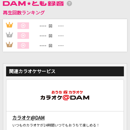
再生回数ランキング
DAMに会員登録・ログインして
カラオケをもっと楽しもう！
----
1
----
回
----
2
----
回
----
3
----
回
自宅でカラオケ歌い放題！
家族や友達と一緒に！練習にも！
関連カラオケサービス
カラオケ@DAM
いつものカラオケが24時間いつでもおうちで楽しめる！