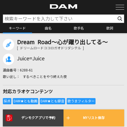
キーワード
曲名
歌手名
歌詞
Dream Road～心が躍り出してる～
カラオケ検索
[ ドリームロードココロガオドリダシテル ]
Juice=Juice
カラオケ店舗検索
選曲番号：
6288-61
するべきことをやり終えた夜
カラオケリクエスト
対応カラオケコンテンツ
全国りれき
リアルタイムで歌われている曲の一覧
デンモクアプリで予約
MYリスト保存