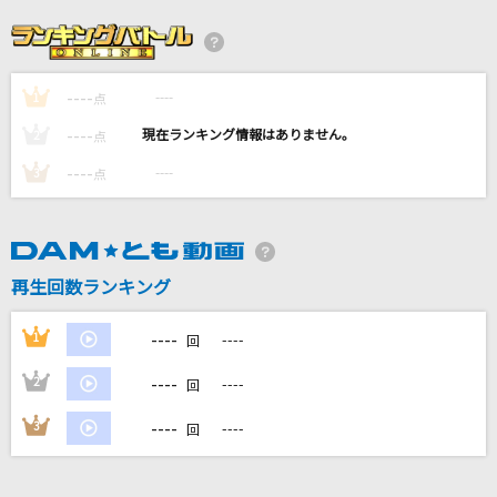
心予報
Eve
----
----
1
未来予想図 ～VERSION '07～
点
DREAMS COME TRUE
----
----
2
点
----
----
3
点
会いたくて 会いたくて
西野カナ
セメテモノダンス
再生回数ランキング
Chevon
----
1
----
回
もっと見る
----
2
----
回
DAMの新曲・ランキングなど
----
3
----
回
カラオケ最新情報をチェック！