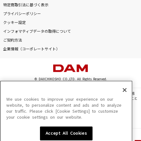
特定商取引法に基づく表示
プライバシーポリシー
クッキー設定
インフォマティブデータの取得について
ご契約方法
企業情報（コーポレートサイト）
© DAIICHIKOSHO CO.,LTD. All Rights Reserved.
このサイトに掲載されている一切の文章・画像・写真・動画・音声等を、手段や形態
を問わず、著作権法の定める範囲を超えて無断で複製、転載、ファイル化などすること
We use cookies to improve your experience on our
を禁じます。
website, to personalize content and ads and to analyze
our traffic. Please click [Cookie Settings] to customize
楽曲及びコンテンツは、機種によりご利用いただけない場合があります。
your cookie settings on our website.
楽曲及びコンテンツの配信日、配信内容が変更になる場合があります。
楽曲によりMYリスト保存ができない場合があります。
Accept All Cookies
JASRAC許諾番号
6602250213Y31015 6602250112Y38026 6602250240Y31015