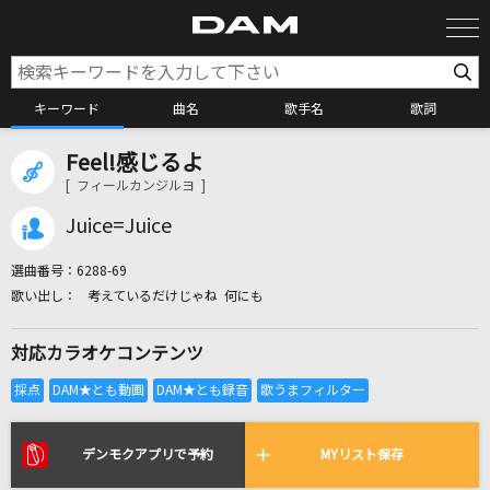
キーワード
曲名
歌手名
歌詞
Feel!感じるよ
カラオケ検索
[ フィールカンジルヨ ]
Juice=Juice
カラオケ店舗検索
選曲番号：
6288-69
考えているだけじゃね 何にも
カラオケリクエスト
対応カラオケコンテンツ
全国りれき
リアルタイムで歌われている曲の一覧
デンモクアプリで予約
MYリスト保存