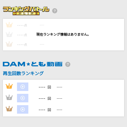
AS IF IT'S YOUR LAST
BLACKPINK
----
----
1
Slow&Easy
点
平井 大
----
----
2
点
----
----
3
点
禁じられた2人
AKB48
多元幸福論
再生回数ランキング
CUTIE STREET
----
1
----
回
もっと見る
----
2
----
回
DAMの新曲・ランキングなど
----
3
----
回
カラオケ最新情報をチェック！