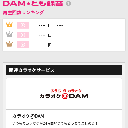
再生回数ランキング
DAMに会員登録・ログインして
カラオケをもっと楽しもう！
----
1
----
回
----
2
----
回
----
3
----
回
自宅でカラオケ歌い放題！
家族や友達と一緒に！練習にも！
関連カラオケサービス
カラオケ@DAM
いつものカラオケが24時間いつでもおうちで楽しめる！