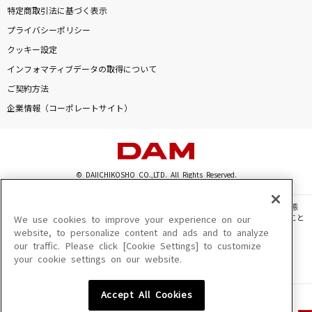
特定商取引法に基づく表示
プライバシーポリシー
クッキー設定
インフォマティブデータの取得について
ご契約方法
企業情報（コーポレートサイト）
© DAIICHIKOSHO CO.,LTD. All Rights Reserved.
このサイトに掲載されている一切の文章・画像・写真・動画・音声等を、手段や形態
を問わず、著作権法の定める範囲を超えて無断で複製、転載、ファイル化などすること
We use cookies to improve your experience on our
を禁じます。
website, to personalize content and ads and to analyze
our traffic. Please click [Cookie Settings] to customize
楽曲及びコンテンツは、機種によりご利用いただけない場合があります。
your cookie settings on our website.
楽曲及びコンテンツの配信日、配信内容が変更になる場合があります。
楽曲によりMYリスト保存ができない場合があります。
Accept All Cookies
JASRAC許諾番号
6602250213Y31015 6602250112Y38026 6602250240Y31015