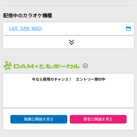
夢旅路
日本(CV:高橋広樹)
配信中のカラオケ機種
[生音]アイノカタチ feat.HIDE(GReeeeN)
LIVE DAM WAO!
Misia
島人ぬ宝
BEGIN
2026年8月度
fragile
今なら採用のチャンス！ エントリー受付中
Every Little Thing
[生音]桃色吐息
高橋真梨子
DAM★ともボーカルエントリーランキング
[生音]シルエット
動画公開曲を見る
録音公開曲を見る
KANA-BOON