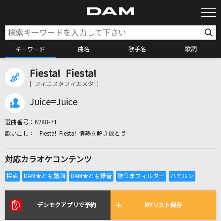
キーワード
曲名
歌手名
歌詞
Fiesta! Fiesta!
カラオケ検索
[ フィエスタフィエスタ ]
Juice=Juice
カラオケ店舗検索
選曲番号：
6288-71
Fiesta! Fiesta! 情熱を解き放とう!
カラオケリクエスト
対応カラオケコンテンツ
全国りれき
リアルタイムで歌われている曲の一覧
デンモクアプリで予約
MYリスト保存