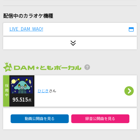
[生音]たばこ
コレサワ
配信中のカラオケ機種
恋
LIVE DAM WAO!
back number
炎と森のカーニバル
SEKAI NO OWARI(世界の終わり)
2026年8月度
今では…今なら…今も…-Mixture style-
B'z
ひじき
さん
[生音]時代
95.515
点
中島みゆき
DAM★ともボーカルエントリーランキング
動画公開曲を見る
録音公開曲を見る
DAYBREAK IT
iCO