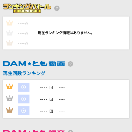
[生音]優しいあの子
スピッツ
----
----
1
点
Let It Go [レット・イット・ゴー]
----
----
2
点
Idina Menzel
----
----
3
点
烏(ビデオクリップバージョン)
米津玄師
[生音]桜
再生回数ランキング
コブクロ
----
1
----
回
もっと見る
----
2
----
回
DAMの新曲・ランキングなど
----
3
----
回
カラオケ最新情報をチェック！