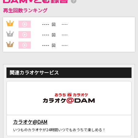
再生回数ランキング
DAMに会員登録・ログインして
カラオケをもっと楽しもう！
----
1
----
回
----
2
----
回
----
3
----
回
自宅でカラオケ歌い放題！
家族や友達と一緒に！練習にも！
関連カラオケサービス
カラオケ@DAM
いつものカラオケが24時間いつでもおうちで楽しめる！