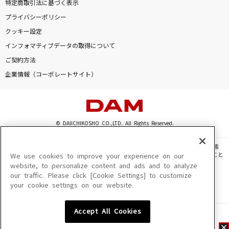
特定商取引法に基づく表示
プライバシーポリシー
クッキー設定
インフォマティブデータの取得について
ご契約方法
企業情報（コーポレートサイト）
© DAIICHIKOSHO CO.,LTD. All Rights Reserved.
このサイトに掲載されている一切の文章・画像・写真・動画・音声等を、手段や形態
を問わず、著作権法の定める範囲を超えて無断で複製、転載、ファイル化などすること
We use cookies to improve your experience on our
を禁じます。
website, to personalize content and ads and to analyze
our traffic. Please click [Cookie Settings] to customize
楽曲及びコンテンツは、機種によりご利用いただけない場合があります。
your cookie settings on our website.
楽曲及びコンテンツの配信日、配信内容が変更になる場合があります。
楽曲によりMYリスト保存ができない場合があります。
Accept All Cookies
JASRAC許諾番号
6602250213Y31015 6602250112Y38026 6602250240Y31015
6602250241Y45122