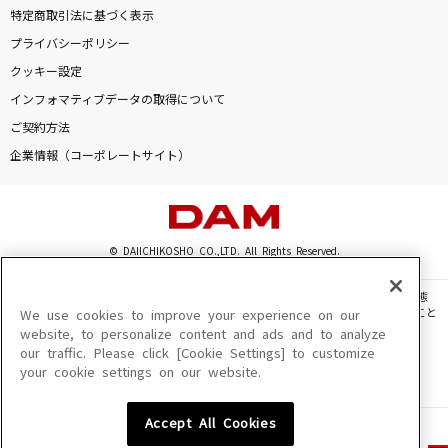
特定商取引法に基づく表示
プライバシーポリシー
クッキー設定
インフォマティブデータの取得について
ご契約方法
企業情報（コーポレートサイト）
© DAIICHIKOSHO CO.,LTD. All Rights Reserved.
このサイトに掲載されている一切の文章・画像・写真・動画・音声等を、手段や形態
を問わず、著作権法の定める範囲を超えて無断で複製、転載、ファイル化などすること
We use cookies to improve your experience on our
を禁じます。
website, to personalize content and ads and to analyze
our traffic. Please click [Cookie Settings] to customize
楽曲及びコンテンツは、機種によりご利用いただけない場合があります。
your cookie settings on our website.
楽曲及びコンテンツの配信日、配信内容が変更になる場合があります。
楽曲によりMYリスト保存ができない場合があります。
Accept All Cookies
JASRAC許諾番号
6602250213Y31015 6602250112Y38026 6602250240Y31015