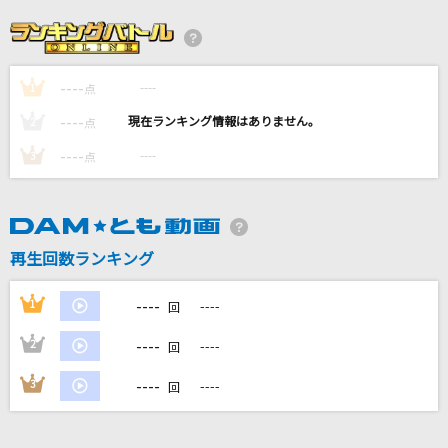
[生音]紋白蝶 feat. 石原慎也 (Saucy Dog)
東京スカパラダイスオーケストラ
----
----
1
点
ダーリン
----
----
2
点
Mrs. GREEN APPLE
----
----
3
点
時間の国のアリス
松田聖子
再生回数ランキング
Blooming Days
加賀美茉莉
----
1
----
回
もっと見る
----
2
----
回
----
3
----
回
DAMの新曲・ランキングなど
カラオケ最新情報をチェック！