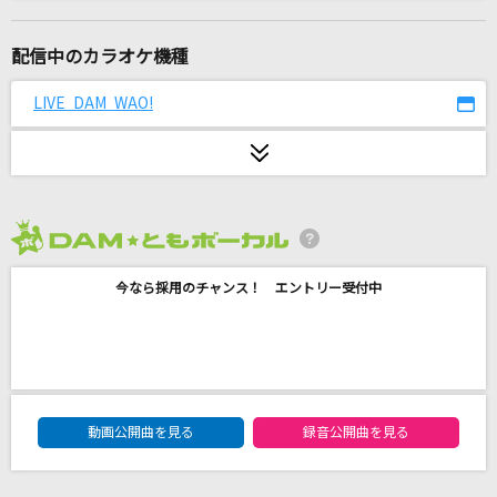
二人は恋人
森高千里
配信中のカラオケ機種
世界が終るまでは…
LIVE DAM WAO!
WANDS
[生音]青と夏
Mrs. GREEN APPLE
2026年8月度
[生音]TSUNAMI
今なら採用のチャンス！ エントリー受付中
サザンオールスターズ
[生音]エンディング(back number dome tour
2018 “stay with you“)
back number
DAM★ともボーカルエントリーランキング
動画公開曲を見る
録音公開曲を見る
[生音]君の知らない物語
supercell