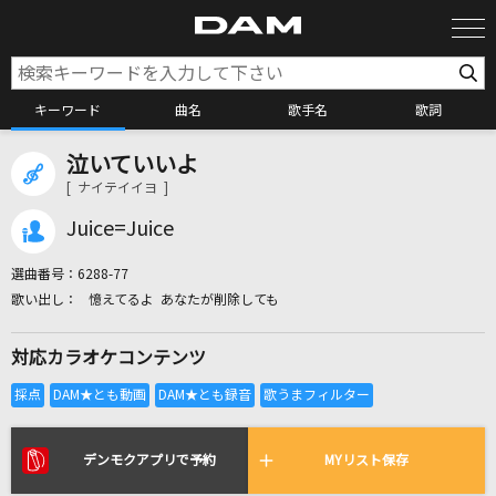
キーワード
曲名
歌手名
歌詞
泣いていいよ
カラオケ検索
[ ナイテイイヨ ]
Juice=Juice
カラオケ店舗検索
選曲番号：
6288-77
憶えてるよ あなたが削除しても
カラオケリクエスト
対応カラオケコンテンツ
全国りれき
リアルタイムで歌われている曲の一覧
デンモクアプリで予約
MYリスト保存