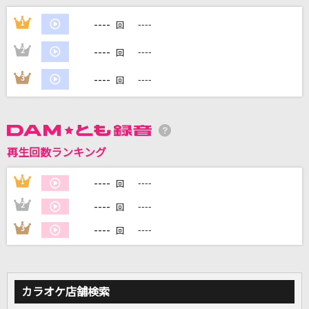
[生音]歌うたいのバラッド
----
1
----
回
斉藤和義
----
2
----
回
カーストルーム
----
3
----
回
ZAQ
少しだけ
五十嵐ハル
再生回数ランキング
アカシア(ポケモンスペシャルMV「GOTCHA！」
ver.)
----
1
----
回
BUMP OF CHICKEN
----
2
----
回
----
3
----
もっと見る
回
DAMの新曲・ランキングなど
カラオケ最新情報をチェック！
カラオケ店舗検索