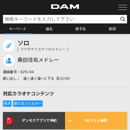
キーワード
曲名
歌手名
歌詞
ソロ
カラオケ検索
[ クワタケイスケソロメドレー ]
桑田佳祐メドレー
カラオケ店舗検索
選曲番号：
6291-84
遠く遠く海へと下る 忍ぶ川の
カラオケリクエスト
対応カラオケコンテンツ
全国りれき
リアルタイムで歌われている曲の一覧
デンモクアプリで予約
MYリスト保存