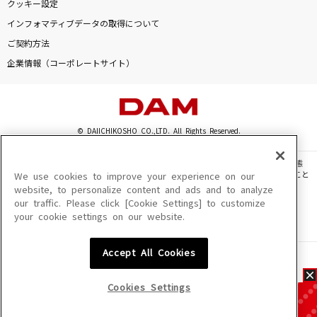
クッキー設定
インフォマティブデータの取得について
ご契約方法
企業情報（コーポレートサイト）
© DAIICHIKOSHO CO.,LTD. All Rights Reserved.
このサイトに掲載されている一切の文章・画像・写真・動画・音声等を、手段や形態
を問わず、著作権法の定める範囲を超えて無断で複製、転載、ファイル化などすること
We use cookies to improve your experience on our
を禁じます。
website, to personalize content and ads and to analyze
our traffic. Please click [Cookie Settings] to customize
楽曲及びコンテンツは、機種によりご利用いただけない場合があります。
your cookie settings on our website.
楽曲及びコンテンツの配信日、配信内容が変更になる場合があります。
楽曲によりMYリスト保存ができない場合があります。
Accept All Cookies
JASRAC許諾番号
6602250213Y31015 6602250112Y38026 6602250240Y31015
6602250241Y45122
Cookies Settings
NexTone許諾番号
ID000002945 ID000002947 ID000002937 ID000002938