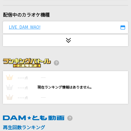
Love me,Love you
Mrs. GREEN APPLE
配信中のカラオケ機種
こまりわらい
LIVE DAM WAO!
近藤利樹
[生音]プレイバックPart2
山口百恵
[生音]YELL
いきものがかり
----
----
1
点
----
----
2
点
朱夏
----
----
3
点
SixTONES
Good Life
清水翔太
再生回数ランキング