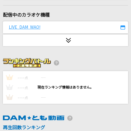
[生音]カブトムシ
aiko
配信中のカラオケ機種
[生音]忘れてやらない
LIVE DAM WAO!
結束バンド
ホウキ雲
RYTHEM
最後の雨
中西保志
----
----
1
点
----
----
2
点
絶頂讃歌
----
----
3
点
和ぬか
[生音]糸
中島みゆき
再生回数ランキング