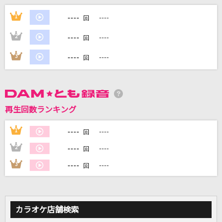
ゲット・アップ・ルーシー
----
1
----
回
THEE MICHELLE GUN ELEPHANT
----
2
----
回
奏(かなで)
----
3
----
回
スキマスイッチ
[生音]夢をかなえてドラえもん(ドラえもんアニ
メバージョン)
mao
再生回数ランキング
7days
----
1
----
回
星街すいせい
----
2
----
回
----
3
----
もっと見る
回
DAMの新曲・ランキングなど
カラオケ最新情報をチェック！
カラオケ店舗検索