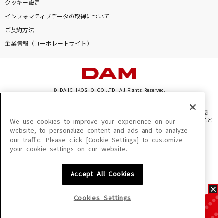
クッキー設定
インフォマティブデータの取得について
ご契約方法
企業情報（コーポレートサイト）
© DAIICHIKOSHO CO.,LTD. All Rights Reserved.
このサイトに掲載されている一切の文章・画像・写真・動画・音声等を、手段や形態
を問わず、著作権法の定める範囲を超えて無断で複製、転載、ファイル化などすること
We use cookies to improve your experience on our
を禁じます。
website, to personalize content and ads and to analyze
our traffic. Please click [Cookie Settings] to customize
楽曲及びコンテンツは、機種によりご利用いただけない場合があります。
your cookie settings on our website.
楽曲及びコンテンツの配信日、配信内容が変更になる場合があります。
楽曲によりMYリスト保存ができない場合があります。
Accept All Cookies
JASRAC許諾番号
6602250213Y31015 6602250112Y38026 6602250240Y31015
6602250241Y45122
Cookies Settings
NexTone許諾番号
ID000002945 ID000002947 ID000002937 ID000002938