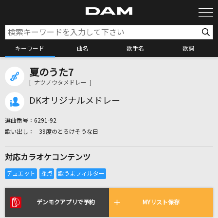
キーワード
曲名
歌手名
歌詞
夏のうた7
カラオケ検索
[ ナツノウタメドレー ]
DKオリジナルメドレー
カラオケ店舗検索
選曲番号：
6291-92
39度のとろけそうな日
カラオケリクエスト
対応カラオケコンテンツ
全国りれき
リアルタイムで歌われている曲の一覧
デンモクアプリで予約
MYリスト保存