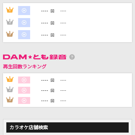
[オリカラ]化身
----
1
----
回
福山雅治
----
2
----
回
[生音]明日への扉
----
3
----
回
I WiSH
群像夏
パン野実々美
再生回数ランキング
ダーリン
----
1
----
回
Mrs. GREEN APPLE
----
2
----
回
もっと見る
----
3
----
回
DAMの新曲・ランキングなど
カラオケ最新情報をチェック！
カラオケ店舗検索