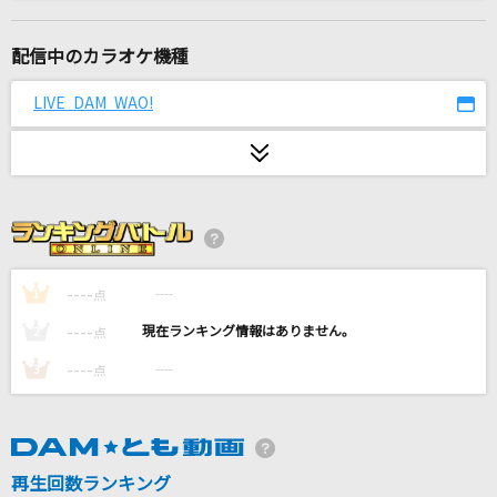
ゆりかごのある丘から
Mr.Children
配信中のカラオケ機種
Butterfly Kiss
LIVE DAM WAO!
米倉千尋
きらり
藤井 風
小さな恋のうた-cover ver.-
天月-あまつき-
----
----
1
点
----
----
2
点
[生音]青と夏
----
----
3
点
Mrs. GREEN APPLE
[生音]水平線
back number
再生回数ランキング