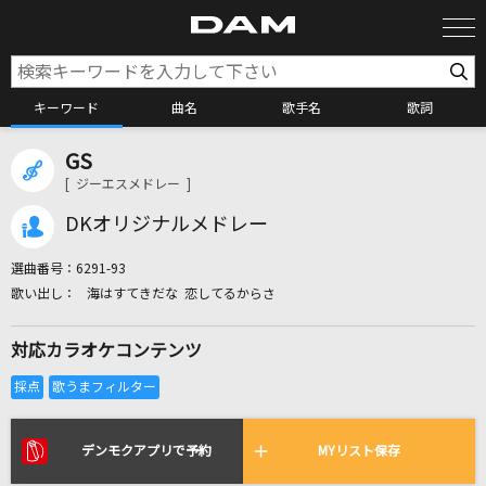
キーワード
曲名
歌手名
歌詞
GS
カラオケ検索
[ ジーエスメドレー ]
DKオリジナルメドレー
カラオケ店舗検索
選曲番号：
6291-93
海はすてきだな 恋してるからさ
カラオケリクエスト
対応カラオケコンテンツ
全国りれき
リアルタイムで歌われている曲の一覧
デンモクアプリで予約
MYリスト保存