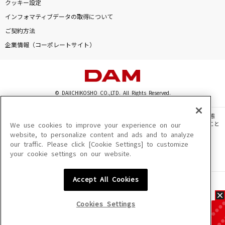
クッキー設定
インフォマティブデータの取得について
ご契約方法
企業情報（コーポレートサイト）
© DAIICHIKOSHO CO.,LTD. All Rights Reserved.
このサイトに掲載されている一切の文章・画像・写真・動画・音声等を、手段や形態
を問わず、著作権法の定める範囲を超えて無断で複製、転載、ファイル化などすること
We use cookies to improve your experience on our
を禁じます。
website, to personalize content and ads and to analyze
our traffic. Please click [Cookie Settings] to customize
楽曲及びコンテンツは、機種によりご利用いただけない場合があります。
your cookie settings on our website.
楽曲及びコンテンツの配信日、配信内容が変更になる場合があります。
楽曲によりMYリスト保存ができない場合があります。
Accept All Cookies
JASRAC許諾番号
6602250213Y31015 6602250112Y38026 6602250240Y31015
6602250241Y45122
Cookies Settings
NexTone許諾番号
ID000002945 ID000002947 ID000002937 ID000002938