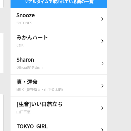
リアルタイムで歌われている曲の一覧
Snooze
SixTONES
みかんハート
C&K
Sharon
Official髭男dism
真・運命
M!LK (曽野舜太・山中柔太朗)
[生音]いい日旅立ち
山口百恵
TOKYO GIRL