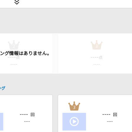
2
3
----
----
点
点
----
----
ング
3
----
----
回
回
----
----