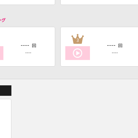
ング
3
----
----
回
回
----
----