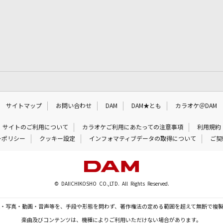
サイトマップ
お問い合わせ
DAM
DAM★とも
カラオケ＠DAM
サイトのご利用について
カラオケご利用にあたっての注意事項
利用規約
ーポリシー
クッキー設定
インフォマティブデータの取得について
ご契
© DAIICHIKOSHO CO.,LTD. All Rights Reserved.
・写真・動画・音声等を、手段や形態を問わず、著作権法の定める範囲を超えて無断で複
楽曲及びコンテンツは、機種によりご利用いただけない場合があります。