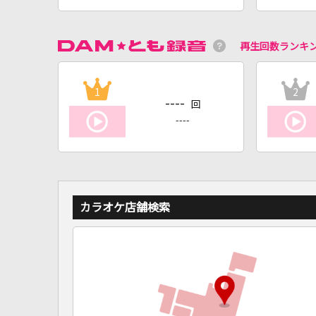
再生回数ランキ
1
2
----
回
----
カラオケ店舗検索