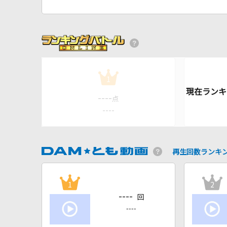
1
----
点
----
再生回数ランキ
1
2
----
回
----