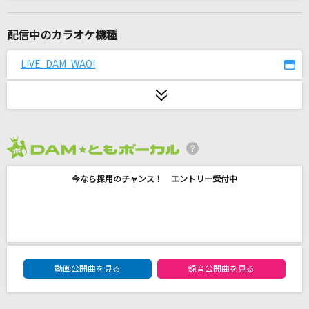
ヴァンパイア
DECO*27
配信中のカラオケ機種
Blue Velvet
LIVE DAM WAO!
工藤静香
[プロオケ]I LOVE YOU
尾崎豊
2026年8月度
[生音]青い春
今なら採用のチャンス！ エントリー受付中
back number
愛くださいませ
≠ME
DAM★ともボーカルエントリーランキング
あいつら全員同窓会
動画公開曲を見る
録音公開曲を見る
ずっと真夜中でいいのに。