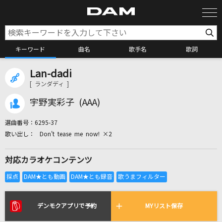
キーワード
曲名
歌手名
歌詞
Lan-dadi
カラオケ検索
[ ランダディ ]
宇野実彩子 (AAA)
カラオケ店舗検索
選曲番号：
6295-37
Don't tease me now! ×2
カラオケリクエスト
対応カラオケコンテンツ
全国りれき
リアルタイムで歌われている曲の一覧
デンモクアプリで予約
MYリスト保存