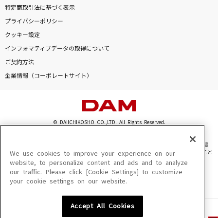
特定商取引法に基づく表示
プライバシーポリシー
クッキー設定
インフォマティブデータの取得について
ご契約方法
企業情報（コーポレートサイト）
© DAIICHIKOSHO CO.,LTD. All Rights Reserved.
このサイトに掲載されている一切の文章・画像・写真・動画・音声等を、手段や形態
を問わず、著作権法の定める範囲を超えて無断で複製、転載、ファイル化などすること
We use cookies to improve your experience on our
を禁じます。
website, to personalize content and ads and to analyze
our traffic. Please click [Cookie Settings] to customize
楽曲及びコンテンツは、機種によりご利用いただけない場合があります。
your cookie settings on our website.
楽曲及びコンテンツの配信日、配信内容が変更になる場合があります。
楽曲によりMYリスト保存ができない場合があります。
Accept All Cookies
JASRAC許諾番号
6602250213Y31015 6602250112Y38026 6602250240Y31015