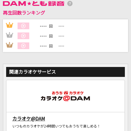
再生回数ランキング
DAMに会員登録・ログインして
カラオケをもっと楽しもう！
----
1
----
回
----
2
----
回
----
3
----
回
自宅でカラオケ歌い放題！
家族や友達と一緒に！練習にも！
関連カラオケサービス
カラオケ@DAM
いつものカラオケが24時間いつでもおうちで楽しめる！