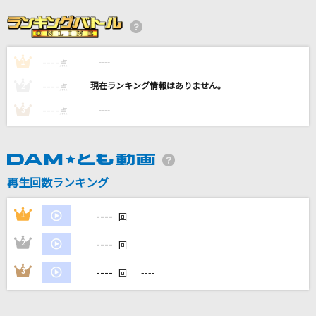
赤いスイートピー
松田聖子
----
----
1
君が代
点
国歌
----
----
2
点
----
----
3
点
I wonder
Da-iCE
火種
再生回数ランキング
キタニタツヤ
----
1
----
回
もっと見る
----
2
----
回
DAMの新曲・ランキングなど
----
3
----
回
カラオケ最新情報をチェック！