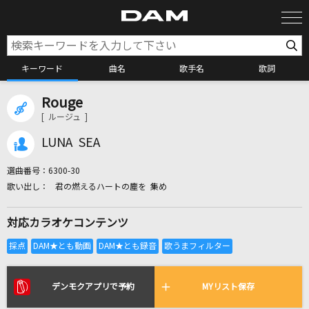
キーワード
曲名
歌手名
歌詞
Rouge
カラオケ検索
[ ルージュ ]
LUNA SEA
カラオケ店舗検索
選曲番号：
6300-30
君の燃えるハートの塵を 集め
カラオケリクエスト
対応カラオケコンテンツ
全国りれき
リアルタイムで歌われている曲の一覧
デンモクアプリで予約
MYリスト保存