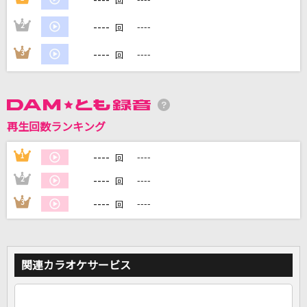
回
----
2
----
回
DAMに会員登録・ログインして
カラオケをもっと楽しもう！
----
3
----
回
再生回数ランキング
自宅でカラオケ歌い放題！
家族や友達と一緒に！練習にも！
----
1
----
回
----
2
----
回
----
3
----
回
関連カラオケサービス