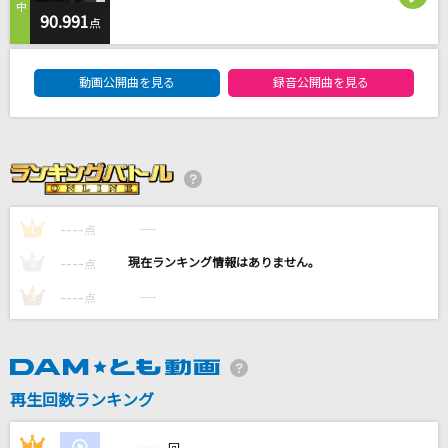
Wildest Flower
90.991
点
初星学園
DAM★ともボーカルエントリーランキング
動画公開曲を見る
録音公開曲を見る
ラブソングに襲われる
＝LOVE
[生音]心という名の不可解
Ado
----
----
1
点
[生音]I LOVE YOU
----
----
2
点
尾崎豊
----
----
3
点
もっと見る
DAMの新曲・ランキングなど
カラオケ最新情報をチェック！
再生回数ランキング
----
1
----