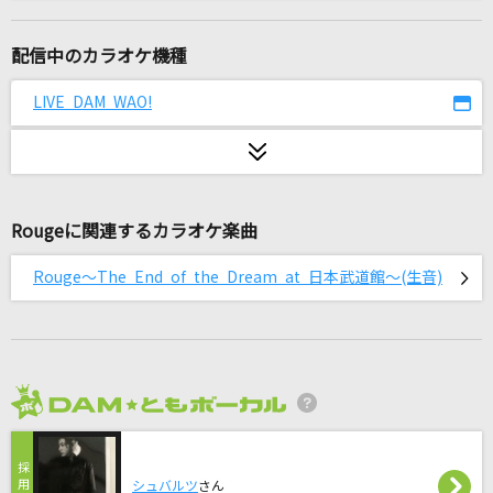
[生音]長い夜
松山千春
配信中のカラオケ機種
[生音]ボクノート
LIVE DAM WAO!
スキマスイッチ
日常
乃木坂46
Rougeに関連するカラオケ楽曲
HELLO
Rouge～The End of the Dream at 日本武道館～(生音)
Official髭男dism
フロム
TRUE
2026年8月度
[生音]ハッピーエンド
back number
シュバルツ
さん