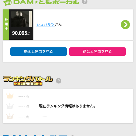
2026年8月度
[生音]サヨナラ
GAO
シュバルツ
さん
90.085
風になる
点
つじあやの
DAM★ともボーカルエントリーランキング
動画公開曲を見る
録音公開曲を見る
道
GReeeeN
お姫様の作り方
＝LOVE
----
----
1
点
もっと見る
----
----
2
点
----
----
3
点
DAMの新曲・ランキングなど
カラオケ最新情報をチェック！