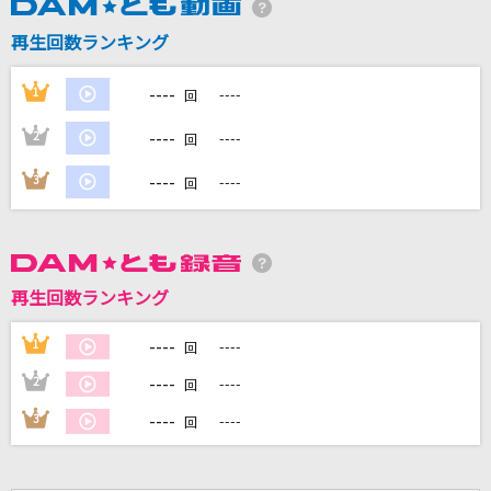
再生回数ランキング
DAMに会員登録・ログインして
----
1
----
回
カラオケをもっと楽しもう！
----
2
----
回
----
3
----
回
自宅でカラオケ歌い放題！
家族や友達と一緒に！練習にも！
再生回数ランキング
----
1
----
回
----
2
----
回
----
3
----
回