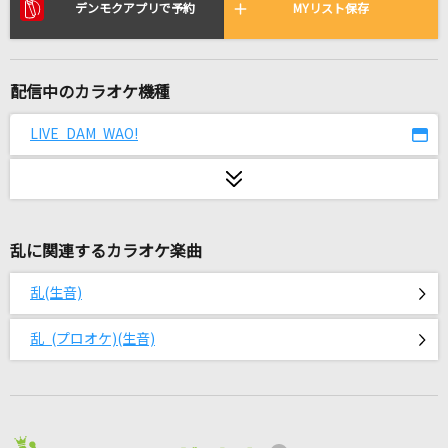
もう一度
デンモクアプリで予約
MYリスト保存
Tani Yuuki
人生の扉
配信中のカラオケ機種
竹内まりや
LIVE DAM WAO!
[生音]DAN DAN 心魅かれてく
FIELD OF VIEW(the FIELD OF VIEW)
[生音]Lovers
乱に関連するカラオケ楽曲
sumika
乱(生音)
「ひとりで生きられそう」って それってねえ、
褒めているの?
乱 (プロオケ)(生音)
Juice=Juice
[生音]象牙海岸
竹内まりや