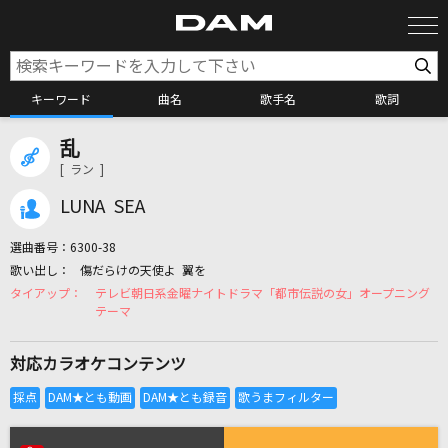
キーワード
曲名
歌手名
歌詞
乱
カラオケ検索
[ ラン ]
LUNA SEA
カラオケ店舗検索
選曲番号：
6300-38
傷だらけの天使よ 翼を
カラオケリクエスト
テレビ朝日系金曜ナイトドラマ「都市伝説の女」オープニング
テーマ
全国りれき
対応カラオケコンテンツ
リアルタイムで歌われている曲の一覧