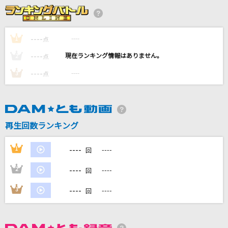
BAQN
Aooo
----
----
1
点
桜が降る夜は
----
----
2
点
あいみょん
----
----
3
点
[生音]プライド革命
CHiCO with HoneyWorks
Against
再生回数ランキング
乃木坂46
----
1
----
回
もっと見る
----
2
----
回
DAMの新曲・ランキングなど
----
3
----
回
カラオケ最新情報をチェック！