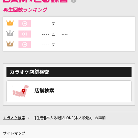
再生回数ランキング
DAMに会員登録・ログインして
----
カラオケをもっと楽しもう！
1
----
回
----
2
----
回
----
3
----
回
自宅でカラオケ歌い放題！
家族や友達と一緒に！練習にも！
カラオケ店舗検索
店舗検索
カラオケ検索
「[生音][本人歌唱]ALONE(本人歌唱)」の詳細
サイトマップ