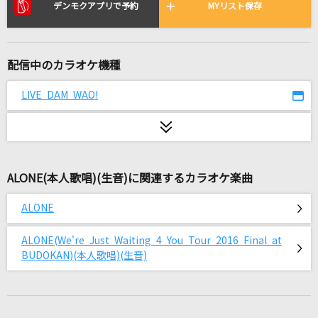
羽後の恋唄
デンモクアプリで予約
MYリスト保存
長山洋子
感情革命ロックンロール
配信中のカラオケ機種
七海うらら
LIVE DAM WAO!
[良音]三日月
絢香
夜咄ディセイブ
ALONE(本人歌唱)(生音)に関連するカラオケ楽曲
じん(自然の敵P) feat.IA
ALONE
melt bitter
さとうもか
ALONE(We're Just Waiting 4 You Tour 2016 Final at
BUDOKAN)(本人歌唱)(生音)
Lies and Truth
L'Arc-en-Ciel