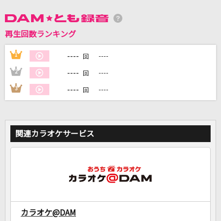
DAMに会員登録・ログインして
再生回数ランキング
カラオケをもっと楽しもう！
----
1
----
回
----
2
----
回
----
3
----
回
自宅でカラオケ歌い放題！
家族や友達と一緒に！練習にも！
関連カラオケサービス
カラオケ@DAM