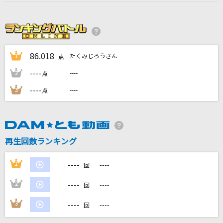
[生音]promise
広瀬香美
爆裂愛してる
86.018
たくみじろうさん
1
点
M!LK
----
----
2
点
ここでファーストキッス
----
----
3
点
≠ME
[生音]ラブ・ストーリーは突然に
小田和正
再生回数ランキング
もっと見る
----
1
----
回
----
2
----
DAMの新曲・ランキングなど
回
カラオケ最新情報をチェック！
----
3
----
回