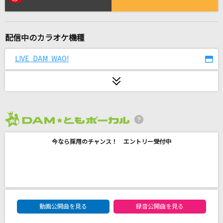
雨とカプチーノ
ヨルシカ
配信中のカラオケ機種
[生音]サマータイムシンデレラ
緑黄色社会
LIVE DAM WAO!
女はそれを我慢できない
アン・ルイス
[生音]恋だろ
2026年8月度
wacci
今なら採用のチャンス！ エントリー受付中
Paradise Lost
茅原実里
lulu.
DAM★ともボーカルエントリーランキング
Mrs. GREEN APPLE
動画公開曲を見る
録音公開曲を見る