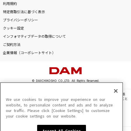
利用規約
特定商取引法に基づく表示
プライバシーポリシー
クッキー設定
インフォマティブデータの取得について
ご契約方法
企業情報（コーポレートサイト）
© DAIICHIKOSHO CO.,LTD. All Rights Reserved.
このサイトに掲載されている一切の文章・画像・写真・動画・音声等を、手段や形態
を問わず、著作権法の定める範囲を超えて無断で複製、転載、ファイル化などすること
We use cookies to improve your experience on our
を禁じます。
website, to personalize content and ads and to analyze
our traffic. Please click [Cookie Settings] to customize
楽曲及びコンテンツは、機種によりご利用いただけない場合があります。
your cookie settings on our website.
楽曲及びコンテンツの配信日、配信内容が変更になる場合があります。
楽曲によりMYリスト保存ができない場合があります。