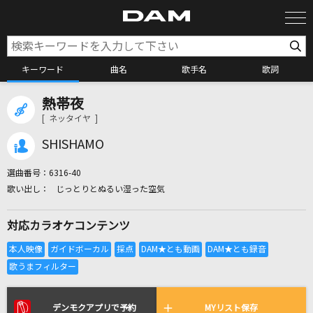
キーワード
曲名
歌手名
歌詞
熱帯夜
カラオケ検索
[ ネッタイヤ ]
SHISHAMO
カラオケ店舗検索
選曲番号：
6316-40
じっとりとぬるい湿った空気
カラオケリクエスト
対応カラオケコンテンツ
全国りれき
リアルタイムで歌われている曲の一覧
デンモクアプリで予約
MYリスト保存