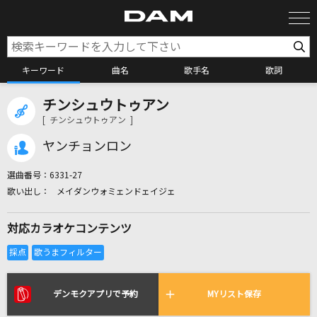
キーワード
曲名
歌手名
歌詞
チンシュウトゥアン
カラオケ検索
[ チンシュウトゥアン ]
ヤンチョンロン
カラオケ店舗検索
選曲番号：
6331-27
メイダンウォミェンドェイジェ
カラオケリクエスト
対応カラオケコンテンツ
全国りれき
リアルタイムで歌われている曲の一覧
デンモクアプリで予約
MYリスト保存