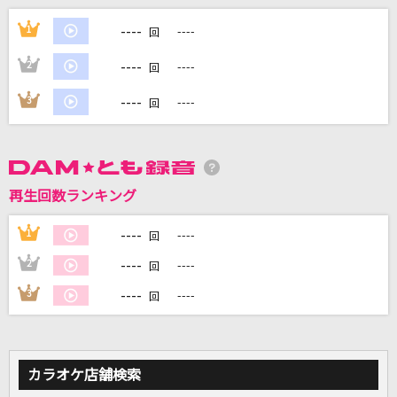
告白
----
1
----
回
RADWIMPS
----
2
----
回
HELLO
----
3
----
回
Official髭男dism
カブトムシ
aiko
再生回数ランキング
キスハグ侵略者！
----
1
----
回
iLiFE!
----
2
----
回
もっと見る
----
3
----
回
DAMの新曲・ランキングなど
カラオケ最新情報をチェック！
カラオケ店舗検索