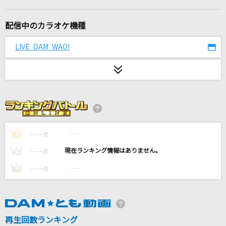
君の為のキミノウタ(ビデオクリップバージョン)
川崎鷹也
配信中のカラオケ機種
未来図
LIVE DAM WAO!
マルシィ
Real Love
Watson
[生音]君はロックを聴かない
あいみょん
----
----
1
点
----
----
2
点
[生音]楓
----
----
3
点
スピッツ
STAY AWAY
L'Arc-en-Ciel
再生回数ランキング