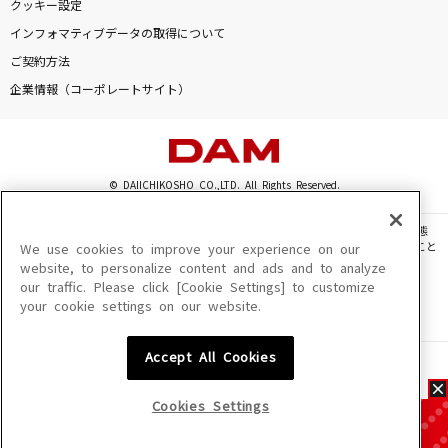
クッキー設定
インフォマティブデータの取得について
ご契約方法
企業情報（コーポレートサイト）
© DAIICHIKOSHO CO.,LTD. All Rights Reserved.
このサイトに掲載されている一切の文章・画像・写真・動画・音声等を、手段や形態
を問わず、著作権法の定める範囲を超えて無断で複製、転載、ファイル化などすること
We use cookies to improve your experience on our
を禁じます。
website, to personalize content and ads and to analyze
our traffic. Please click [Cookie Settings] to customize
楽曲及びコンテンツは、機種によりご利用いただけない場合があります。
your cookie settings on our website.
楽曲及びコンテンツの配信日、配信内容が変更になる場合があります。
楽曲によりMYリスト保存ができない場合があります。
Accept All Cookies
JASRAC許諾番号
6602250213Y31015 6602250112Y38026 6602250240Y31015
6602250241Y45122
Cookies Settings
NexTone許諾番号
ID000002945 ID000002947 ID000002937 ID000002938