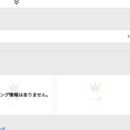
2
3
----
----
点
点
----
----
ング