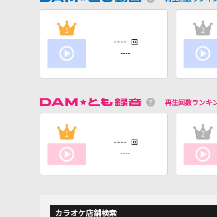
1
2
----
回
----
再生回数ランキ
1
2
----
回
----
カラオケ店舗検索