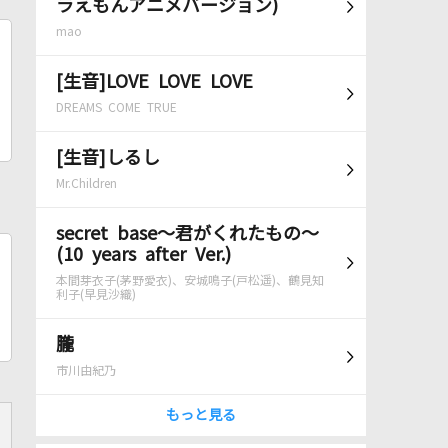
ラえもんアニメバージョン)
mao
[生音]LOVE LOVE LOVE
DREAMS COME TRUE
[生音]しるし
Mr.Children
secret base～君がくれたもの～
(10 years after Ver.)
本間芽衣子(茅野愛衣)、安城鳴子(戸松遥)、鶴見知
利子(早見沙織)
朧
市川由紀乃
もっと見る