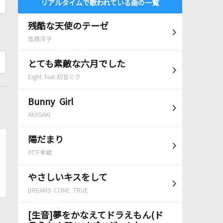
リアルタイムで歌われている曲の一覧
残酷な天使のテーゼ
高橋洋子
とても素敵な六月でした
Eight feat.初音ミク
Bunny Girl
AKASAKI
陽だまり
村下孝蔵
やさしいキスをして
DREAMS COME TRUE
[生音]夢をかなえてドラえもん(ド