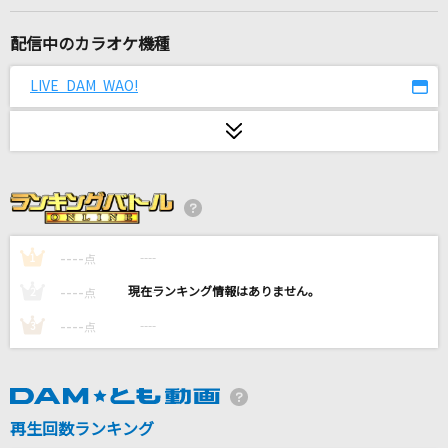
キュンとクラフト
iLiFE!
配信中のカラオケ機種
惑星ループ
LIVE DAM WAO!
ナユタン星人
[生音]炎
LiSA
[名演]冬のうた 「名演ピアノ 美野 春樹」
----
----
1
点
Kiroro
----
----
2
点
オドループ
----
----
3
点
フレデリック
女々しくて
ゴールデンボンバー
再生回数ランキング