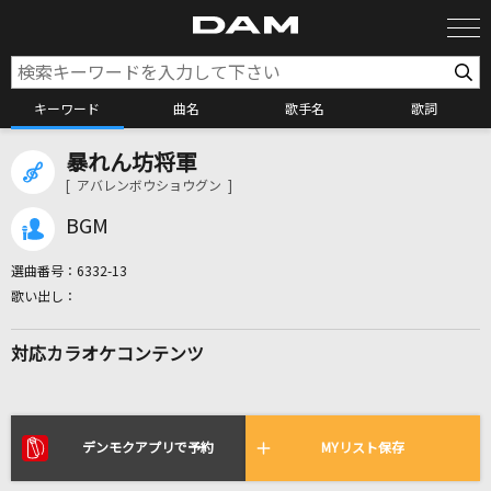
キーワード
曲名
歌手名
歌詞
暴れん坊将軍
カラオケ検索
[ アバレンボウショウグン ]
BGM
カラオケ店舗検索
選曲番号：
6332-13
カラオケリクエスト
対応カラオケコンテンツ
全国りれき
リアルタイムで歌われている曲の一覧
デンモクアプリで予約
MYリスト保存