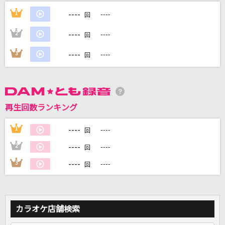
オドループ
----
1
----
回
フレデリック
----
2
----
回
月虹
----
3
----
回
BUMP OF CHICKEN
[生音]Yes,Summerdays
GLAY
再生回数ランキング
夏と跡形
----
1
----
回
SUPER BEAVER
----
2
----
回
もっと見る
----
3
----
回
DAMの新曲・ランキングなど
カラオケ最新情報をチェック！
カラオケ店舗検索