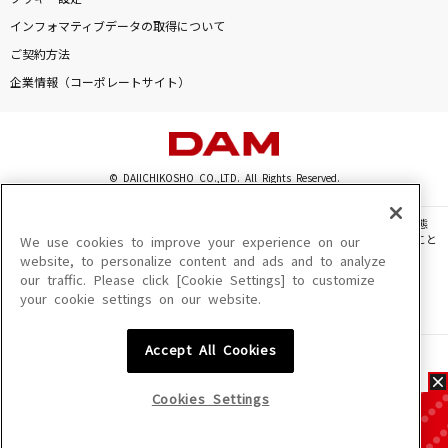
インフォマティブデータの取得について
ご契約方法
企業情報（コーポレートサイト）
© DAIICHIKOSHO CO.,LTD. All Rights Reserved.
このサイトに掲載されている一切の文章・画像・写真・動画・音声等を、手段や形態
を問わず、著作権法の定める範囲を超えて無断で複製、転載、ファイル化などすること
We use cookies to improve your experience on our
を禁じます。
website, to personalize content and ads and to analyze
our traffic. Please click [Cookie Settings] to customize
楽曲及びコンテンツは、機種によりご利用いただけない場合があります。
your cookie settings on our website.
楽曲及びコンテンツの配信日、配信内容が変更になる場合があります。
楽曲によりMYリスト保存ができない場合があります。
Accept All Cookies
JASRAC許諾番号
6602250213Y31015 6602250112Y38026 6602250240Y31015
6602250241Y45122
Cookies Settings
NexTone許諾番号
ID000002945 ID000002947 ID000002937 ID000002938