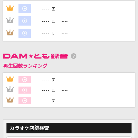
魔法にかけられて
----
1
----
回
Saucy Dog
----
2
----
回
わたがし
----
3
----
回
back number
ワタリドリ
[Alexandros]
再生回数ランキング
田園
----
1
----
回
玉置浩二
----
2
----
回
もっと見る
----
3
----
回
DAMの新曲・ランキングなど
カラオケ最新情報をチェック！
カラオケ店舗検索