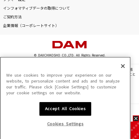
インフォマティブデータの取得について
ご契約方法
企業情報（コーポレートサイト）
© DAIICHIKOSHO CO.,LTD. All Rights Reserved.
このサイトに掲載されている一切の文章・画像・写真・動画・音声等を、手段や形態
を問わず、著作権法の定める範囲を超えて無断で複製、転載、ファイル化などすること
We use cookies to improve your experience on our
を禁じます。
website, to personalize content and ads and to analyze
our traffic. Please click [Cookie Settings] to customize
楽曲及びコンテンツは、機種によりご利用いただけない場合があります。
your cookie settings on our website.
楽曲及びコンテンツの配信日、配信内容が変更になる場合があります。
楽曲によりMYリスト保存ができない場合があります。
Accept All Cookies
JASRAC許諾番号
6602250213Y31015 6602250112Y38026 6602250240Y31015
6602250241Y45122
Cookies Settings
NexTone許諾番号
ID000002945 ID000002947 ID000002937 ID000002938