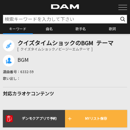
キーワード
曲名
歌手名
歌詞
クイズタイムショックのBGM テーマ
カラオケ検索
[ クイズタイムショックノビージーエムテーマ ]
BGM
カラオケ店舗検索
選曲番号：
6332-59
カラオケリクエスト
対応カラオケコンテンツ
全国りれき
リアルタイムで歌われている曲の一覧
デンモクアプリで予約
MYリスト保存