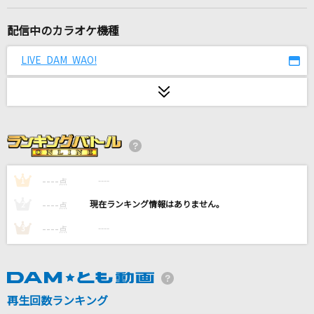
JOINT
川田まみ
配信中のカラオケ機種
uncertain memory(UNPLUGGED Ver.)
LIVE DAM WAO!
GACKT(Gackt)
服を着て、恋したい
いぎなり東北産
[生音]ハルノヒ
----
----
1
点
あいみょん
----
----
2
点
[良音]全力少年
----
----
3
点
スキマスイッチ
[生音]ミッシングリンク
NOVELS
再生回数ランキング