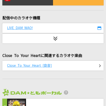
[生音]カシスオレンジ
Laughing Hick
配信中のカラオケ機種
Blue Bird
コブクロ
LIVE DAM WAO!
[生音]十三ヶ月
青山新
Close To Your Heartに関連するカラオケ楽曲
雪恋華
市川由紀乃
Close To Your Heart [良音]
かみさま。。。
8utterfly
革命道中
2026年8月度
アイナ・ジ・エンド