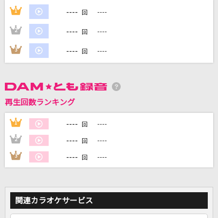
----
1
----
回
----
2
----
回
DAMに会員登録・ログインして
カラオケをもっと楽しもう！
----
3
----
回
自宅でカラオケ歌い放題！
再生回数ランキング
家族や友達と一緒に！練習にも！
----
1
----
回
----
2
----
回
----
3
----
回
関連カラオケサービス