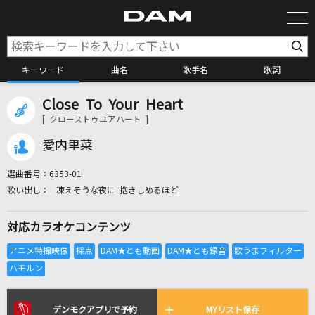
キーワード
曲名
歌手名
歌詞
Close To Your Heart
カラオケ検索
[ クローストゥユアハート ]
愛内里菜
カラオケ店舗検索
選曲番号：
6353-01
凍えそうな夜に 抱きしめるほど
カラオケリクエスト
対応カラオケコンテンツ
全国りれき
リアルタイムで歌われている曲の一覧
デンモクアプリで予約
MYリスト保存