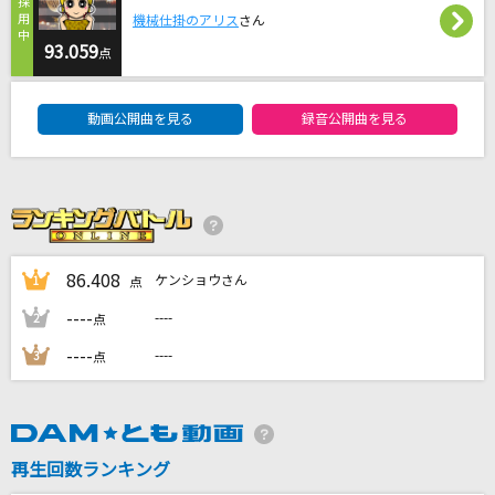
INVOKE-インヴォーク-(ビデオクリップバージョ
機械仕掛のアリス
さん
ン)
93.059
点
T.M.Revolution
DAM★ともボーカルエントリーランキング
動画公開曲を見る
録音公開曲を見る
最高到達点(ONE PIECEアニメバージョン)
SEKAI NO OWARI(世界の終わり)
[生音]世田谷ラブストーリー
back number
86.408
ケンショウさん
1
点
Doors ～勇気の軌跡～
----
----
2
点
嵐(アラシ)
----
----
3
点
もっと見る
DAMの新曲・ランキングなど
カラオケ最新情報をチェック！
再生回数ランキング