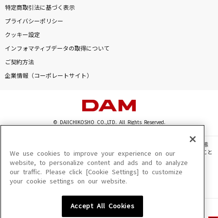
特定商取引法に基づく表示
プライバシーポリシー
クッキー設定
インフォマティブデータの取得について
ご契約方法
企業情報（コーポレートサイト）
© DAIICHIKOSHO CO.,LTD. All Rights Reserved.
このサイトに掲載されている一切の文章・画像・写真・動画・音声等を、手段や形態
を問わず、著作権法の定める範囲を超えて無断で複製、転載、ファイル化などすること
We use cookies to improve your experience on our
を禁じます。
website, to personalize content and ads and to analyze
our traffic. Please click [Cookie Settings] to customize
楽曲及びコンテンツは、機種によりご利用いただけない場合があります。
your cookie settings on our website.
楽曲及びコンテンツの配信日、配信内容が変更になる場合があります。
楽曲によりMYリスト保存ができない場合があります。
Accept All Cookies
JASRAC許諾番号
6602250213Y31015 6602250112Y38026 6602250240Y31015