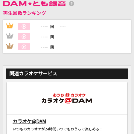
再生回数ランキング
DAMに会員登録・ログインして
カラオケをもっと楽しもう！
----
1
----
回
----
2
----
回
----
3
----
回
自宅でカラオケ歌い放題！
家族や友達と一緒に！練習にも！
関連カラオケサービス
カラオケ@DAM
いつものカラオケが24時間いつでもおうちで楽しめる！