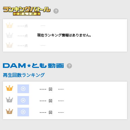
失想ワアド
じん
----
----
1
フライングゲット
点
AKB48
----
----
2
点
----
----
3
点
SHIVER
the GazettE(ガゼット)
Prison Song [プリズン・ソング]
再生回数ランキング
System Of A Down
----
1
----
回
もっと見る
----
2
----
回
DAMの新曲・ランキングなど
----
3
----
回
カラオケ最新情報をチェック！