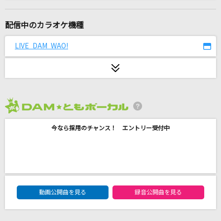
踊
Ado
配信中のカラオケ機種
DAYBREAK IT
LIVE DAM WAO!
iCO
Lemon
米津玄師
2026年8月度
ゆずれない願い
今なら採用のチャンス！ エントリー受付中
田村直美
テレパシー
M!LK
DAM★ともボーカルエントリーランキング
友達、以上
動画公開曲を見る
録音公開曲を見る
TETORA