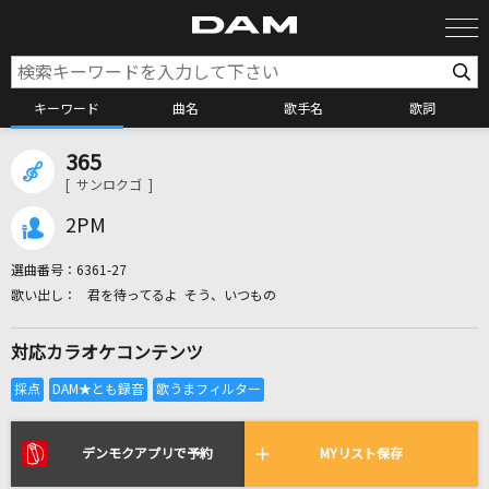
キーワード
曲名
歌手名
歌詞
365
カラオケ検索
[ サンロクゴ ]
2PM
カラオケ店舗検索
選曲番号：
6361-27
君を待ってるよ そう、いつもの
カラオケリクエスト
対応カラオケコンテンツ
全国りれき
リアルタイムで歌われている曲の一覧
デンモクアプリで予約
MYリスト保存