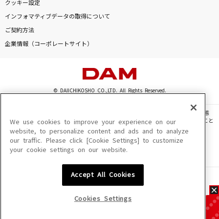
クッキー設定
インフォマティブデータの取得について
ご契約方法
企業情報（コーポレートサイト）
© DAIICHIKOSHO CO.,LTD. All Rights Reserved.
このサイトに掲載されている一切の文章・画像・写真・動画・音声等を、手段や形態
を問わず、著作権法の定める範囲を超えて無断で複製、転載、ファイル化などすること
We use cookies to improve your experience on our
を禁じます。
website, to personalize content and ads and to analyze
our traffic. Please click [Cookie Settings] to customize
楽曲及びコンテンツは、機種によりご利用いただけない場合があります。
your cookie settings on our website.
楽曲及びコンテンツの配信日、配信内容が変更になる場合があります。
楽曲によりMYリスト保存ができない場合があります。
Accept All Cookies
JASRAC許諾番号
6602250213Y31015 6602250112Y38026 6602250240Y31015
6602250241Y45122
Cookies Settings
NexTone許諾番号
ID000002945 ID000002947 ID000002937 ID000002938