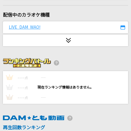
月に吠える
ヨルシカ
配信中のカラオケ機種
secret base～君がくれたもの～
LIVE DAM WAO!
ZONE
[生音]Make-up Shadow
井上陽水
もう一度
Tani Yuuki
----
----
1
点
----
----
2
点
紫陽花
----
----
3
点
須賀亮雄
夏色
ゆず
再生回数ランキング