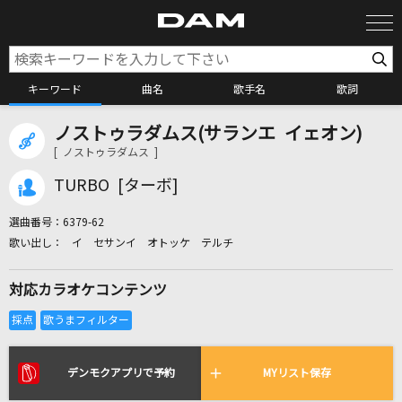
キーワード
曲名
歌手名
歌詞
ノストゥラダムス(サランエ イェオン)
カラオケ検索
[ ノストゥラダムス ]
TURBO [ターボ]
カラオケ店舗検索
選曲番号：
6379-62
イ セサンイ オトッケ テルチ
カラオケリクエスト
対応カラオケコンテンツ
全国りれき
リアルタイムで歌われている曲の一覧
デンモクアプリで予約
MYリスト保存