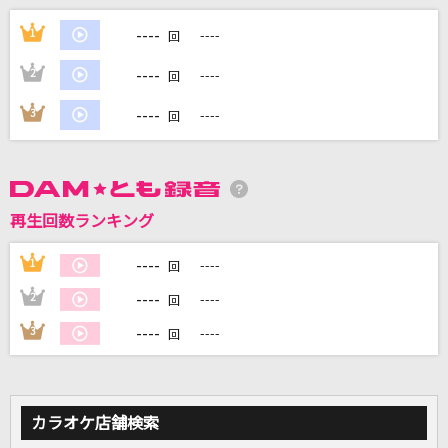
好きすぎて滅！
----
1
----
回
M!LK
----
2
----
回
灰色と青(+菅田将暉)
----
3
----
回
米津玄師
最後の優しさ
JAY'ED
再生回数ランキング
ファイティングポーズ
----
1
----
回
リトルブルーボックス(Little Blue boX)
----
2
----
回
もっと見る
----
3
----
回
DAMの新曲・ランキングなど
カラオケ最新情報をチェック！
カラオケ店舗検索