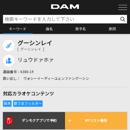
キーワード
曲名
歌手名
歌詞
グーシンレイ
カラオケ検索
[ グーシンレイ ]
リュウドァホァ
カラオケ店舗検索
選曲番号：
6380-19
ウォシーイーディーユェンファングーシン
カラオケリクエスト
対応カラオケコンテンツ
全国りれき
リアルタイムで歌われている曲の一覧
デンモクアプリで予約
MYリスト保存