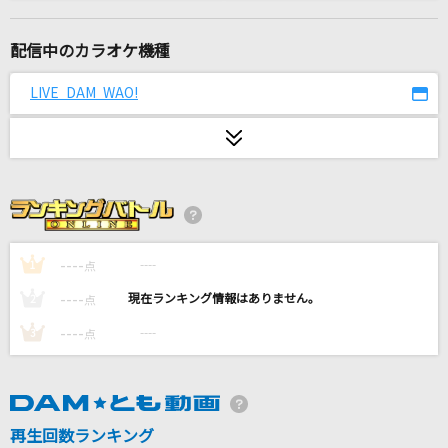
水平線
back number
配信中のカラオケ機種
ウェルテル
LIVE DAM WAO!
HALVES
浅草キッド
FUKUYAMA ENGINEERING GOLDEN OLDIES CLUB BAND
[生音]悲しみは雪のように
浜田省吾
----
----
1
点
----
----
2
点
[生音]Yesterday Once More [イエスタディ・
ワンス・モア]
----
----
3
点
Carpenters
アカイト
再生回数ランキング
りぶ