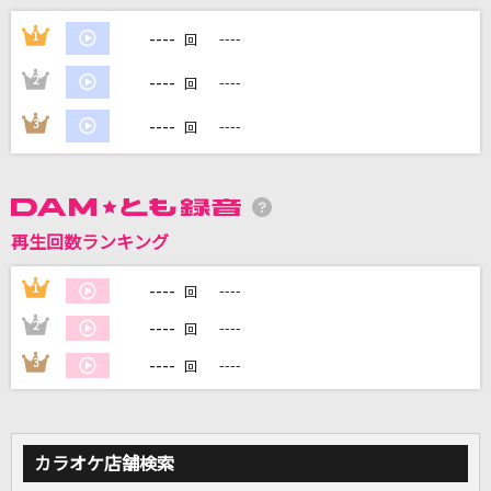
----
怪物
1
----
回
YOASOBI
----
2
----
回
花が落ちたので、
----
3
----
回
一二三 feat.初音ミク
[生音]ORION
中島美嘉
再生回数ランキング
[生音]又三郎
----
1
----
回
ヨルシカ
----
2
----
回
----
3
----
もっと見る
回
DAMの新曲・ランキングなど
カラオケ最新情報をチェック！
カラオケ店舗検索