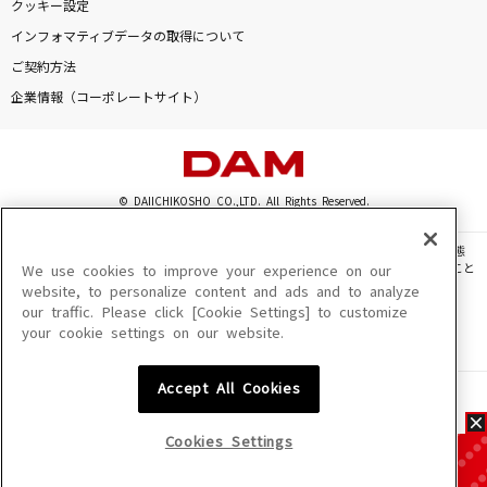
クッキー設定
インフォマティブデータの取得について
ご契約方法
企業情報（コーポレートサイト）
© DAIICHIKOSHO CO.,LTD. All Rights Reserved.
このサイトに掲載されている一切の文章・画像・写真・動画・音声等を、手段や形態
を問わず、著作権法の定める範囲を超えて無断で複製、転載、ファイル化などすること
We use cookies to improve your experience on our
を禁じます。
website, to personalize content and ads and to analyze
our traffic. Please click [Cookie Settings] to customize
楽曲及びコンテンツは、機種によりご利用いただけない場合があります。
your cookie settings on our website.
楽曲及びコンテンツの配信日、配信内容が変更になる場合があります。
楽曲によりMYリスト保存ができない場合があります。
Accept All Cookies
JASRAC許諾番号
6602250213Y31015 6602250112Y38026 6602250240Y31015
6602250241Y45122
Cookies Settings
NexTone許諾番号
ID000002945 ID000002947 ID000002937 ID000002938