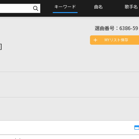
キーワード
曲名
歌手名
選曲番号：
6386-59
MYリスト保存
]