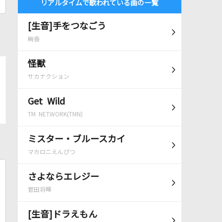
リアルタイムで歌われている曲の一覧
[生音]手をつなごう
絢香
怪獣
サカナクション
Get Wild
TM NETWORK(TMN)
ミスター・ブルースカイ
マカロニえんぴつ
さよならエレジー
菅田将暉
[生音]ドラえもん