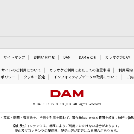
サイトマップ
お問い合わせ
DAM
DAM★とも
カラオケ＠DAM
サイトのご利用について
カラオケご利用にあたっての注意事項
利用規約
ーポリシー
クッキー設定
インフォマティブデータの取得について
ご契
© DAIICHIKOSHO CO.,LTD. All Rights Reserved.
・写真・動画・音声等を、手段や形態を問わず、著作権法の定める範囲を超えて無断で複
楽曲及びコンテンツは、機種によりご利用いただけない場合があります。
楽曲及びコンテンツの配信日、配信内容が変更になる場合があります。