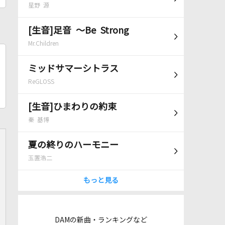
星野 源
[生音]足音 ～Be Strong
Mr.Children
ミッドサマーシトラス
ReGLOSS
[生音]ひまわりの約束
秦 基博
夏の終りのハーモニー
玉置浩二
もっと見る
DAMの新曲・ランキングなど