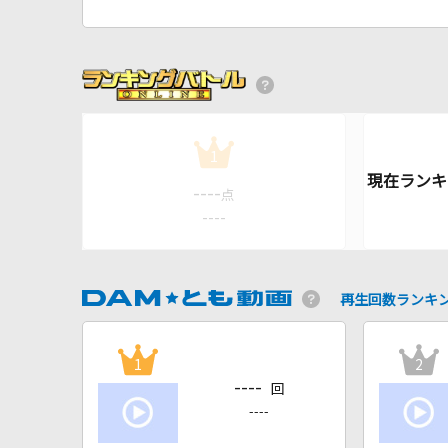
1
----
点
----
再生回数ランキ
1
2
----
回
----