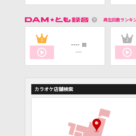
再生回数ランキ
1
2
----
回
----
カラオケ店舗検索