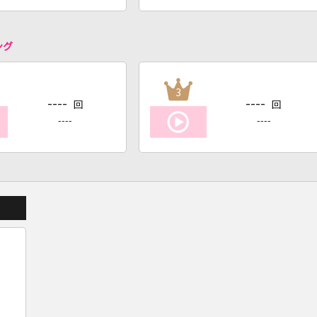
ング
3
----
----
回
回
----
----