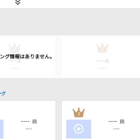
2
3
----
----
点
点
----
----
ング
3
----
----
回
回
----
----