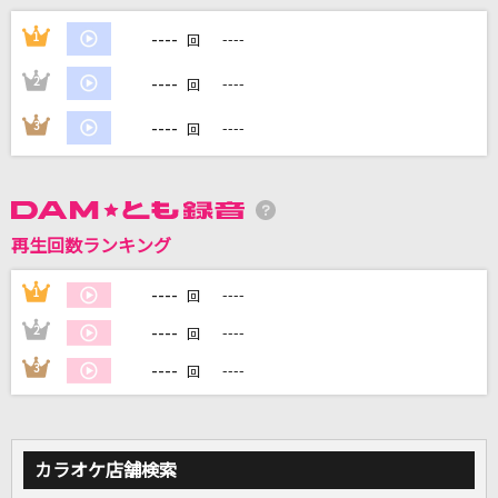
[プロオケ]カラカラ
----
1
----
回
結束バンド
----
2
----
回
ふたりの夢港
----
3
----
回
橘ゆうじ
Chessboard
Official髭男dism
再生回数ランキング
napori
----
1
----
回
Vaundy
----
2
----
回
もっと見る
----
3
----
回
DAMの新曲・ランキングなど
カラオケ最新情報をチェック！
カラオケ店舗検索