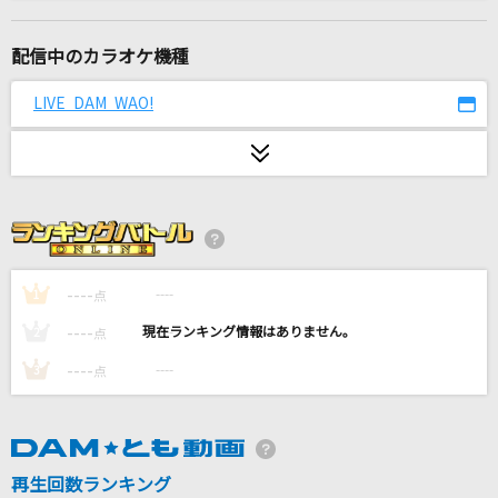
evolution
浜崎あゆみ
配信中のカラオケ機種
Falco-ファルコ-
LIVE DAM WAO!
島谷ひとみ
[生音]ライオン
May'n/中島愛
イル・テンポ・パッサ～時は過ぎゆく～
風輪
----
----
1
点
----
----
2
点
夢はマジョリカ・セニョリータ
----
----
3
点
KEY WEST CLUB
Marcato
≠ME
再生回数ランキング