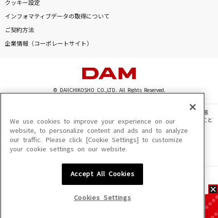
クッキー設定
インフォマティブデータの取得について
ご契約方法
企業情報（コーポレートサイト）
© DAIICHIKOSHO CO.,LTD. All Rights Reserved.
このサイトに掲載されている一切の文章・画像・写真・動画・音声等を、手段や形態
を問わず、著作権法の定める範囲を超えて無断で複製、転載、ファイル化などすること
We use cookies to improve your experience on our
を禁じます。
website, to personalize content and ads and to analyze
our traffic. Please click [Cookie Settings] to customize
楽曲及びコンテンツは、機種によりご利用いただけない場合があります。
your cookie settings on our website.
楽曲及びコンテンツの配信日、配信内容が変更になる場合があります。
楽曲によりMYリスト保存ができない場合があります。
Accept All Cookies
JASRAC許諾番号
6602250213Y31015 6602250112Y38026 6602250240Y31015
6602250241Y45122
Cookies Settings
NexTone許諾番号
ID000002945 ID000002947 ID000002937 ID000002938