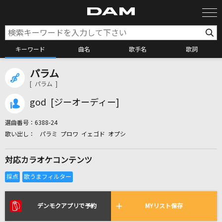
キーワード
曲名
歌手名
歌詞
パラム
カラオケ検索
[ パラム ]
god [ジーオーディー]
カラオケ店舗検索
選曲番号：
6388-24
パラミ プロワ イェゴド オプシ
カラオケリクエスト
対応カラオケコンテンツ
全国りれき
リアルタイムで歌われている曲の一覧
デンモクアプリで予約
MYリスト保存