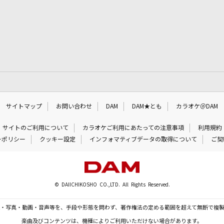
サイトマップ
お問い合わせ
DAM
DAM★とも
カラオケ＠DAM
サイトのご利用について
カラオケご利用にあたっての注意事項
利用規約
ーポリシー
クッキー設定
インフォマティブデータの取得について
ご契
© DAIICHIKOSHO CO.,LTD. All Rights Reserved.
・写真・動画・音声等を、手段や形態を問わず、著作権法の定める範囲を超えて無断で複
楽曲及びコンテンツは、機種によりご利用いただけない場合があります。