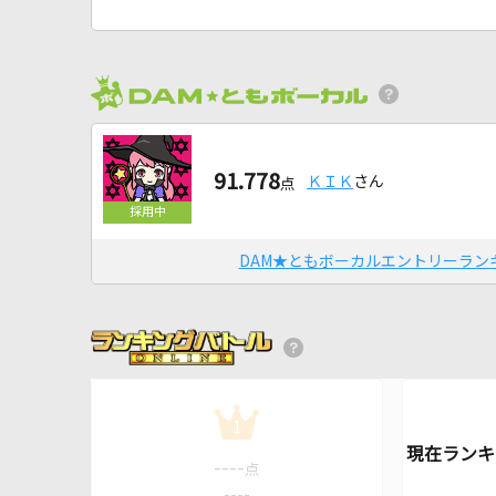
91.778
ＫＩＫ
さん
点
DAM★ともボーカルエントリーラン
1
----
点
----