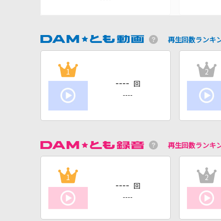
再生回数ランキ
1
2
----
回
----
再生回数ランキ
1
2
----
回
----