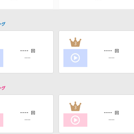
ング
3
----
----
回
回
----
----
ング
3
----
----
回
回
----
----