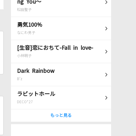
ng You～
松田聖子
勇気100%
なにわ男子
[生音]恋におちて-Fall in love-
小林明子
Dark Rainbow
B'z
ラビットホール
DECO*27
もっと見る