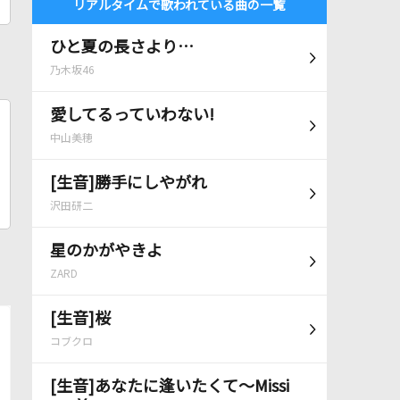
リアルタイムで歌われている曲の一覧
ひと夏の長さより…
乃木坂46
愛してるっていわない!
中山美穂
[生音]勝手にしやがれ
沢田研二
星のかがやきよ
ZARD
[生音]桜
コブクロ
[生音]あなたに逢いたくて～Missi