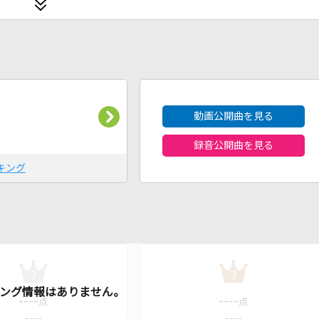
2026年8月度
動画公開曲を見る
録音公開曲を見る
キング
2
3
----
----
点
点
----
----