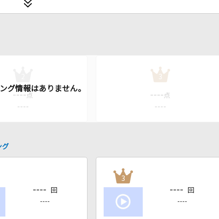
2
3
----
----
点
点
----
----
ング
3
----
----
回
回
----
----