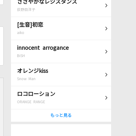
ささやかなレジスタンス
荻野目洋子
[生音]初恋
aiko
innocent arrogance
BiSH
オレンジkiss
Snow Man
ロコローション
ORANGE RANGE
もっと見る