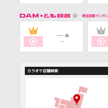
再生回数ランキ
1
2
----
回
----
カラオケ店舗検索