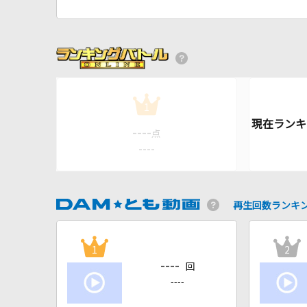
1
----
点
----
再生回数ランキ
1
2
----
回
----