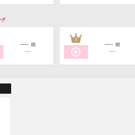
ング
3
----
----
回
回
----
----