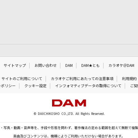
サイトマップ
お問い合わせ
DAM
DAM★とも
カラオケ＠DAM
サイトのご利用について
カラオケご利用にあたっての注意事項
利用規約
ーポリシー
クッキー設定
インフォマティブデータの取得について
ご契
© DAIICHIKOSHO CO.,LTD. All Rights Reserved.
・写真・動画・音声等を、手段や形態を問わず、著作権法の定める範囲を超えて無断で複
楽曲及びコンテンツは、機種によりご利用いただけない場合があります。