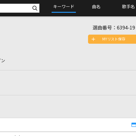
キーワード
曲名
歌手名
選曲番号：
6394-19
MYリスト保存
グン