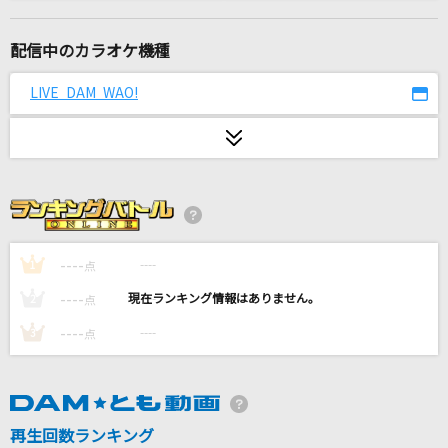
だから、ひとりじゃない(ビデオクリップバージ
ョン)
配信中のカラオケ機種
Little Glee Monster
LIVE DAM WAO!
[生音]無法松の一生<度胸千両入り>
村田英雄
キセキ
GReeeeN
海と山椒魚
----
----
1
点
米津玄師
----
----
2
点
oath sign
----
----
3
点
LiSA
[生音]曼珠沙華
再生回数ランキング
山口百恵