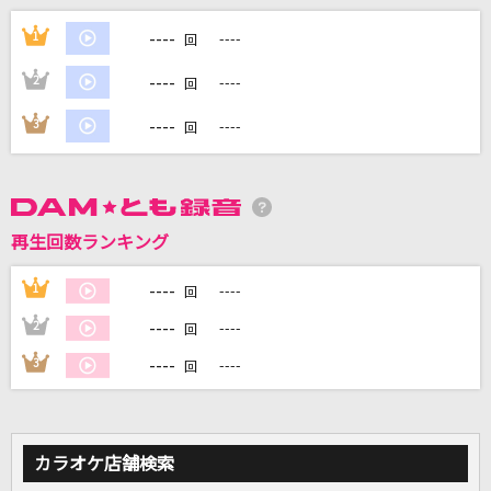
----
裸足の女神(LIVE Ver.)
1
----
回
B'z
----
2
----
回
TEST ME
----
3
----
回
ちゃんみな
[生音]TSUNAMI
サザンオールスターズ
再生回数ランキング
[生音]私の夏
----
1
----
回
森高千里
----
2
----
回
----
3
----
もっと見る
回
DAMの新曲・ランキングなど
カラオケ最新情報をチェック！
カラオケ店舗検索