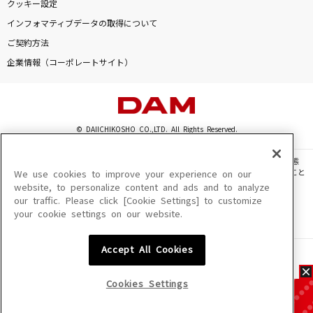
クッキー設定
インフォマティブデータの取得について
ご契約方法
企業情報（コーポレートサイト）
© DAIICHIKOSHO CO.,LTD. All Rights Reserved.
このサイトに掲載されている一切の文章・画像・写真・動画・音声等を、手段や形態
を問わず、著作権法の定める範囲を超えて無断で複製、転載、ファイル化などすること
We use cookies to improve your experience on our
を禁じます。
website, to personalize content and ads and to analyze
our traffic. Please click [Cookie Settings] to customize
楽曲及びコンテンツは、機種によりご利用いただけない場合があります。
your cookie settings on our website.
楽曲及びコンテンツの配信日、配信内容が変更になる場合があります。
楽曲によりMYリスト保存ができない場合があります。
Accept All Cookies
JASRAC許諾番号
6602250213Y31015 6602250112Y38026 6602250240Y31015
6602250241Y45122
Cookies Settings
NexTone許諾番号
ID000002945 ID000002947 ID000002937 ID000002938