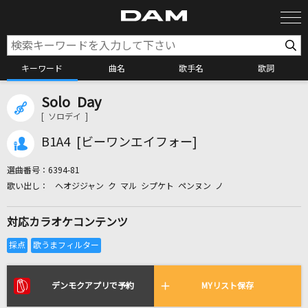
キーワード
曲名
歌手名
歌詞
Solo Day
カラオケ検索
[ ソロデイ ]
B1A4 [ビーワンエイフォー]
カラオケ店舗検索
選曲番号：
6394-81
ヘオジジャン ク マル シプケト ペンヌン ノ
カラオケリクエスト
対応カラオケコンテンツ
全国りれき
リアルタイムで歌われている曲の一覧
デンモクアプリで予約
MYリスト保存