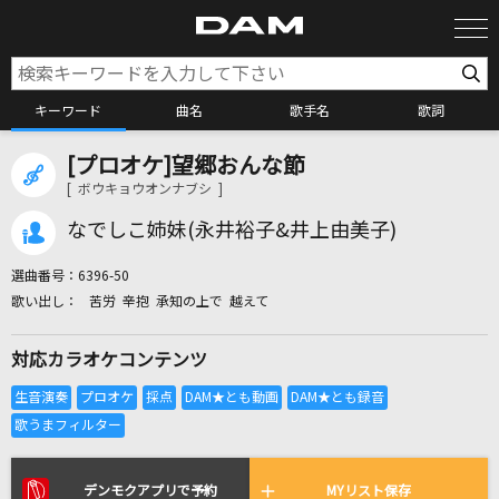
キーワード
曲名
歌手名
歌詞
[プロオケ]望郷おんな節
カラオケ検索
[ ボウキョウオンナブシ ]
なでしこ姉妹(永井裕子&井上由美子)
カラオケ店舗検索
選曲番号：
6396-50
苦労 辛抱 承知の上で 越えて
カラオケリクエスト
対応カラオケコンテンツ
全国りれき
リアルタイムで歌われている曲の一覧
デンモクアプリで予約
MYリスト保存