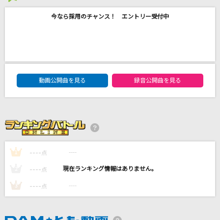
哀しくてジェラシー
今なら採用のチャンス！ エントリー受付中
チェッカーズ
winter fall
L'Arc-en-Ciel
DAM★ともボーカルエントリーランキング
動画公開曲を見る
録音公開曲を見る
[生音]高嶺の花子さん
back number
[生音]糸
中島みゆき
----
----
1
点
もっと見る
----
----
2
点
DAMの新曲・ランキングなど
----
----
3
点
カラオケ最新情報をチェック！