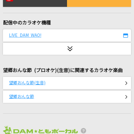
[生音]もう涙はいらない
鈴木雅之
配信中のカラオケ機種
さよならなんかは言わせない
B'z
LIVE DAM WAO!
[生音]ff(フォルティシモ)
ハウンド・ドッグ
望郷おんな節 (プロオケ)(生音)に関連するカラオケ楽曲
Pleasure'98～人生の快楽～
B'z
望郷おんな節(生音)
阿修羅ちゃん
望郷おんな節
Ado
ユキトキ
やなぎなぎ
2026年8月度