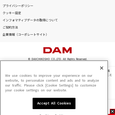
プライバシーポリシー
クッキー設定
インフォマティブデータの取得について
ご契約方法
企業情報（コーポレートサイト）
© DAIICHIKOSHO CO.,LTD. All Rights Reserved.
このサイトに掲載されている一切の文章・画像・写真・動画・音声等を、手段や形態
を問わず、著作権法の定める範囲を超えて無断で複製、転載、ファイル化などすること
We use cookies to improve your experience on our
を禁じます。
website, to personalize content and ads and to analyze
our traffic. Please click [Cookie Settings] to customize
楽曲及びコンテンツは、機種によりご利用いただけない場合があります。
your cookie settings on our website.
楽曲及びコンテンツの配信日、配信内容が変更になる場合があります。
楽曲によりMYリスト保存ができない場合があります。
Accept All Cookies
JASRAC許諾番号
6602250213Y31015 6602250112Y38026 6602250240Y31015
6602250241Y45122