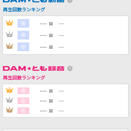
再生回数ランキング
DAMに会員登録・ログインして
カラオケをもっと楽しもう！
----
1
----
回
----
2
----
回
----
3
----
回
自宅でカラオケ歌い放題！
家族や友達と一緒に！練習にも！
再生回数ランキング
----
1
----
回
----
2
----
回
----
3
----
回