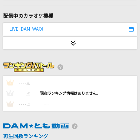
美しい鰭(名探偵コナンアニメバージョン)
スピッツ
配信中のカラオケ機種
初恋サイダー
LIVE DAM WAO!
Buono!
[生音]アフターダーク
ASIAN KUNG-FU GENERATION
大好きになればいいんじゃない?
すとぷり
----
----
1
点
----
----
2
点
好きすぎて滅！
----
----
3
点
M!LK
デーモンダンストーキョー
Eve
再生回数ランキング