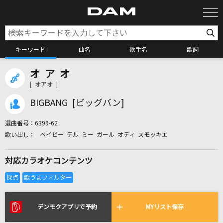
キーワード
曲名
歌手名
歌詞
オ ア オ
カラオケ検索
[ オアオ ]
BIGBANG [ビッグバン]
カラオケ店舗検索
選曲番号：
6399-62
ベイビー テル ミー ガール オディ スモッキエ
カラオケリクエスト
対応カラオケコンテンツ
全国りれき
リアルタイムで歌われている曲の一覧
デンモクアプリで予約
MYリスト保存