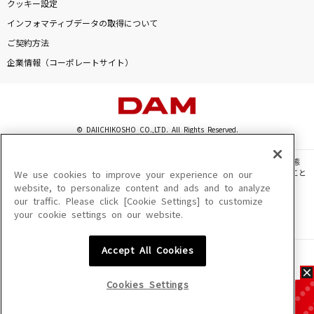
クッキー設定
インフォマティブデータの取得について
ご契約方法
企業情報（コーポレートサイト）
© DAIICHIKOSHO CO.,LTD. All Rights Reserved.
このサイトに掲載されている一切の文章・画像・写真・動画・音声等を、手段や形態
を問わず、著作権法の定める範囲を超えて無断で複製、転載、ファイル化などすること
We use cookies to improve your experience on our
を禁じます。
website, to personalize content and ads and to analyze
our traffic. Please click [Cookie Settings] to customize
楽曲及びコンテンツは、機種によりご利用いただけない場合があります。
your cookie settings on our website.
楽曲及びコンテンツの配信日、配信内容が変更になる場合があります。
楽曲によりMYリスト保存ができない場合があります。
Accept All Cookies
JASRAC許諾番号
6602250213Y31015 6602250112Y38026 6602250240Y31015
6602250241Y45122
Cookies Settings
NexTone許諾番号
ID000002945 ID000002947 ID000002937 ID000002938