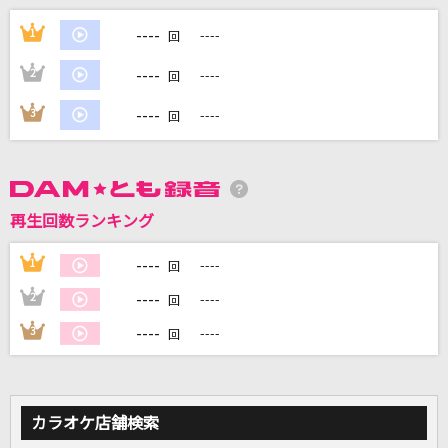
歌ひとすじに
----
1
----
回
西川ひとみ
----
2
----
回
[良音]ロマンス
----
3
----
回
PENICILLIN
[生音]ニワカ雨ニモ負ケズ
NICO Touches the Walls
再生回数ランキング
呪って呪って
----
1
----
回
＝LOVE
----
2
----
回
もっと見る
----
3
----
回
DAMの新曲・ランキングなど
カラオケ最新情報をチェック！
カラオケ店舗検索