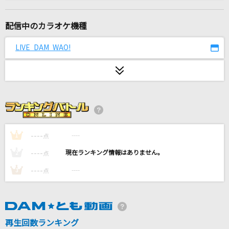
パールカラーにゆれて
山口百恵
配信中のカラオケ機種
Shangri-La(ON AIR SIZE)
LIVE DAM WAO!
angela
きゅんかわ人生
≠ME
走る人
カラーボトル
----
----
1
点
----
----
2
点
This Is Me [ディス・イズ・ミー]
----
----
3
点
Keala Settle & The Greatest Showman Ensemble
眠り姫
SEKAI NO OWARI(世界の終わり)
再生回数ランキング