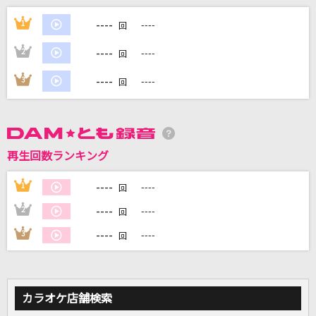
[生音]怪盗
----
1
----
回
back number
----
2
----
回
How long?
----
3
----
回
KNOCK OUT MONKEY
夜咄ディセイブ
じん(自然の敵P) feat.IA
再生回数ランキング
歌ひとすじに
----
1
----
回
西川ひとみ
----
2
----
回
もっと見る
----
3
----
回
DAMの新曲・ランキングなど
カラオケ最新情報をチェック！
カラオケ店舗検索