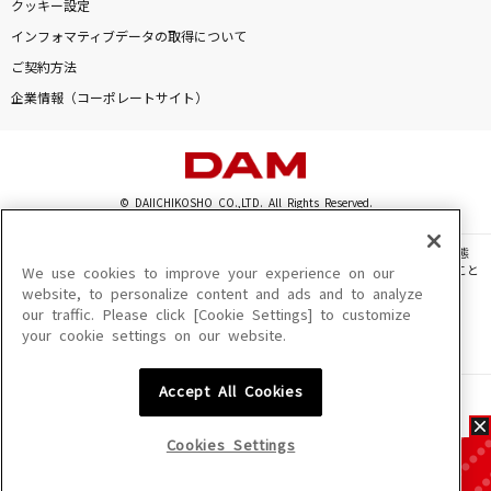
クッキー設定
インフォマティブデータの取得について
ご契約方法
企業情報（コーポレートサイト）
© DAIICHIKOSHO CO.,LTD. All Rights Reserved.
このサイトに掲載されている一切の文章・画像・写真・動画・音声等を、手段や形態
を問わず、著作権法の定める範囲を超えて無断で複製、転載、ファイル化などすること
We use cookies to improve your experience on our
を禁じます。
website, to personalize content and ads and to analyze
our traffic. Please click [Cookie Settings] to customize
楽曲及びコンテンツは、機種によりご利用いただけない場合があります。
your cookie settings on our website.
楽曲及びコンテンツの配信日、配信内容が変更になる場合があります。
楽曲によりMYリスト保存ができない場合があります。
Accept All Cookies
JASRAC許諾番号
6602250213Y31015 6602250112Y38026 6602250240Y31015
6602250241Y45122
Cookies Settings
NexTone許諾番号
ID000002945 ID000002947 ID000002937 ID000002938