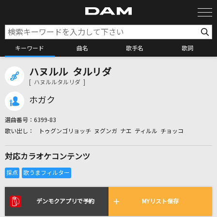
キーワード
曲名
歌手名
歌詞
ハヌルル タルリダ
カラオケ検索
[ ハヌルルタルリダ ]
ホガク
カラオケ店舗検索
選曲番号：
6399-83
トゥグンゴリョッチ ヌグンガ ナエ ティルル チョッコ
カラオケリクエスト
対応カラオケコンテンツ
全国りれき
リアルタイムで歌われている曲の一覧
デンモクアプリで予約
MYリスト保存