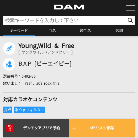
キーワード
曲名
歌手名
歌詞
Young,Wild & Free
カラオケ検索
[ ヤングワイルドアンドフリー ]
B.A.P [ビーエイピー]
カラオケ店舗検索
選曲番号：
6402-96
Yeah, let's rock this
カラオケリクエスト
対応カラオケコンテンツ
全国りれき
リアルタイムで歌われている曲の一覧
デンモクアプリで予約
MYリスト保存