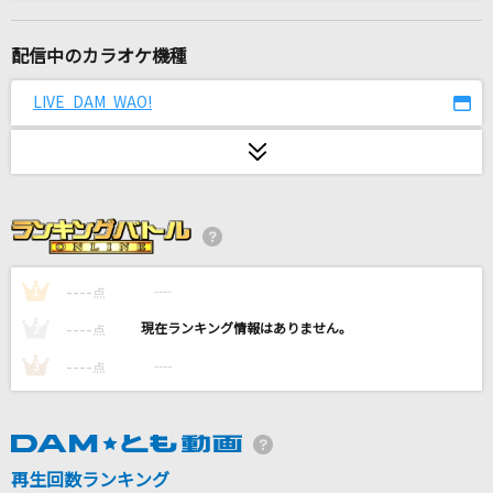
夜半の雨
神野美伽
配信中のカラオケ機種
[生音]NAO
LIVE DAM WAO!
HY
TIME(B'z LIVE-GYM Pleasure '92 -TIME- Ver.)
B'z
エクストラ・マジック・アワー
AKINO with bless4
----
----
1
点
----
----
2
点
洗濯機と君とラヂオ
----
----
3
点
マカロニえんぴつ
なんでもないよ、
マカロニえんぴつ
再生回数ランキング