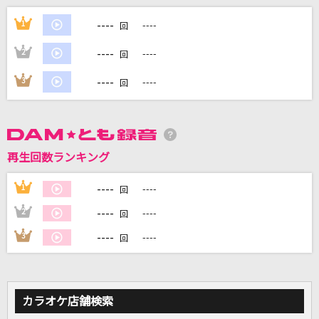
heavenly blue
----
1
----
回
Kalafina
----
2
----
回
ダーリン
----
3
----
回
Mrs. GREEN APPLE
BROKEN GAMES
FZMZ
再生回数ランキング
新宝島(ビデオクリップバージョン)
----
1
----
回
サカナクション
----
2
----
回
もっと見る
----
3
----
回
DAMの新曲・ランキングなど
カラオケ最新情報をチェック！
カラオケ店舗検索