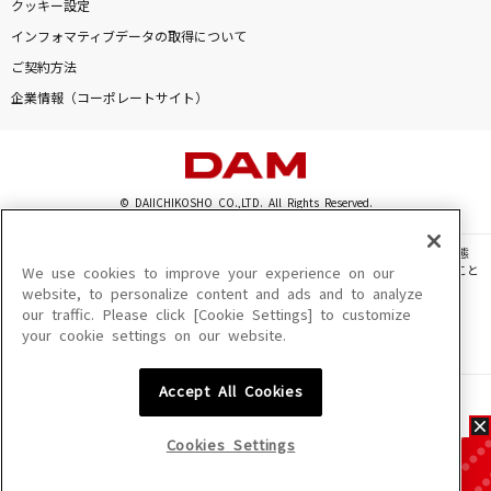
クッキー設定
インフォマティブデータの取得について
ご契約方法
企業情報（コーポレートサイト）
© DAIICHIKOSHO CO.,LTD. All Rights Reserved.
このサイトに掲載されている一切の文章・画像・写真・動画・音声等を、手段や形態
を問わず、著作権法の定める範囲を超えて無断で複製、転載、ファイル化などすること
We use cookies to improve your experience on our
を禁じます。
website, to personalize content and ads and to analyze
our traffic. Please click [Cookie Settings] to customize
楽曲及びコンテンツは、機種によりご利用いただけない場合があります。
your cookie settings on our website.
楽曲及びコンテンツの配信日、配信内容が変更になる場合があります。
楽曲によりMYリスト保存ができない場合があります。
Accept All Cookies
JASRAC許諾番号
6602250213Y31015 6602250112Y38026 6602250240Y31015
6602250241Y45122
Cookies Settings
NexTone許諾番号
ID000002945 ID000002947 ID000002937 ID000002938