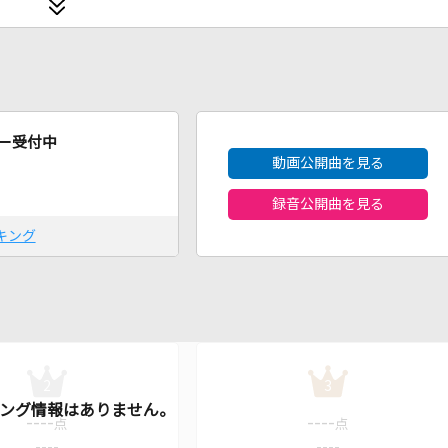
2026年8月度
ー受付中
動画公開曲を見る
録音公開曲を見る
キング
2
3
----
----
点
点
----
----