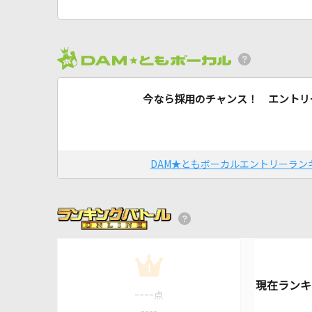
今なら採用のチャンス！ エントリ
DAM★ともボーカルエントリーラン
1
----
点
----