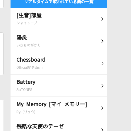
リアルタイムで歌われている曲の一覧
[生音]部屋
シャイトープ
陽炎
いきものがかり
Chessboard
Official髭男dism
Battery
SixTONES
My Memory [マイ メモリー]
Ryu(リュウ)
残酷な天使のテーゼ