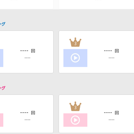
ング
3
----
----
回
回
----
----
ング
3
----
----
回
回
----
----