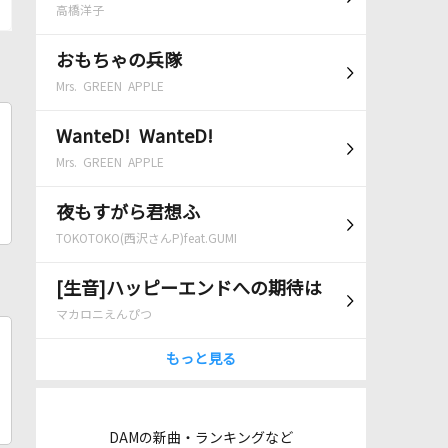
高橋洋子
おもちゃの兵隊
Mrs. GREEN APPLE
WanteD! WanteD!
Mrs. GREEN APPLE
夜もすがら君想ふ
TOKOTOKO(西沢さんP)feat.GUMI
[生音]ハッピーエンドへの期待は
マカロニえんぴつ
もっと見る
DAMの新曲・ランキングなど