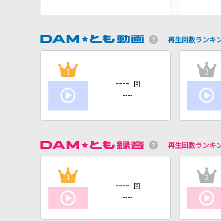
再生回数ランキ
1
2
----
回
----
再生回数ランキ
1
2
----
回
----