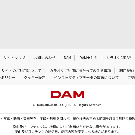
サイトマップ
お問い合わせ
DAM
DAM★とも
カラオケ＠DAM
サイトのご利用について
カラオケご利用にあたっての注意事項
利用規約
ーポリシー
クッキー設定
インフォマティブデータの取得について
ご契
© DAIICHIKOSHO CO.,LTD. All Rights Reserved.
・写真・動画・音声等を、手段や形態を問わず、著作権法の定める範囲を超えて無断で複
楽曲及びコンテンツは、機種によりご利用いただけない場合があります。
楽曲及びコンテンツの配信日、配信内容が変更になる場合があります。