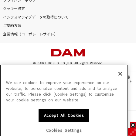
プライバシーポリシー
クッキー設定
インフォマティブデータの取得について
ご契約方法
企業情報（コーポレートサイト）
© DAIICHIKOSHO CO.,LTD. All Rights Reserved.
このサイトに掲載されている一切の文章・画像・写真・動画・音声等を、手段や形態
を問わず、著作権法の定める範囲を超えて無断で複製、転載、ファイル化などすること
We use cookies to improve your experience on our
を禁じます。
website, to personalize content and ads and to analyze
our traffic. Please click [Cookie Settings] to customize
楽曲及びコンテンツは、機種によりご利用いただけない場合があります。
your cookie settings on our website.
楽曲及びコンテンツの配信日、配信内容が変更になる場合があります。
楽曲によりMYリスト保存ができない場合があります。
Accept All Cookies
JASRAC許諾番号
6602250213Y31015 6602250112Y38026 6602250240Y31015
6602250241Y45122
Cookies Settings