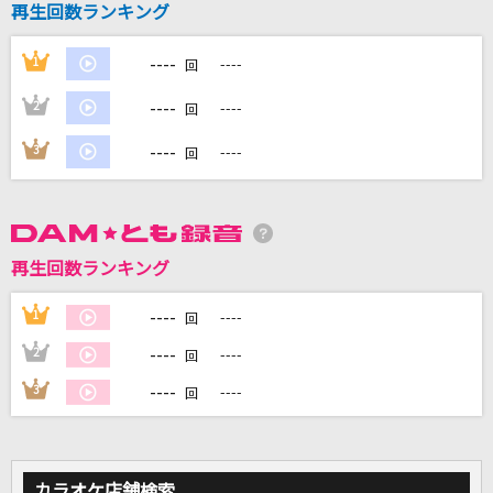
再生回数ランキング
怪物
YOASOBI
----
1
----
回
だから僕は音楽を辞めた
----
2
----
回
ヨルシカ
----
3
----
回
[生音]アイのシナリオ
CHiCO with HoneyWorks
晴天前夜
再生回数ランキング
ウォルピスカーター
----
1
----
回
もっと見る
----
2
----
回
----
3
----
回
DAMの新曲・ランキングなど
カラオケ最新情報をチェック！
カラオケ店舗検索