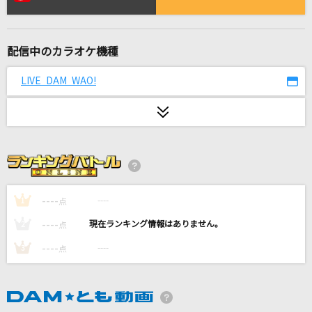
Cherish
清水翔太
配信中のカラオケ機種
First Love
宇多田ヒカル
LIVE DAM WAO!
crossing field
LiSA
晩餐歌
tuki.
----
----
1
点
[生音]366日
----
----
2
点
HY
----
----
3
点
[生音]愛でした。
SUPER EIGHT