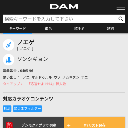
キーワード
曲名
歌手名
歌詞
ノエゲ
カラオケ検索
[ ノエゲ ]
ソンシギョン
カラオケ店舗検索
選曲番号：
6405-96
ノエ マルドゥルル ウソ ノムギヌン ナエ
カラオケリクエスト
「応答せよ1994」挿入歌
対応カラオケコンテンツ
全国りれき
リアルタイムで歌われている曲の一覧
デンモクアプリで予約
MYリスト保存