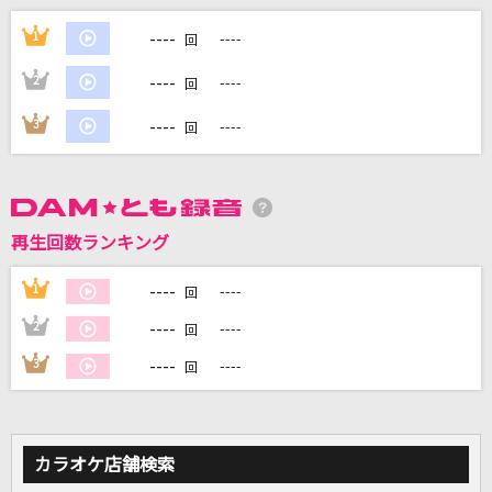
[生音]貴方の恋人になりたいのです
----
1
----
回
阿部真央
----
2
----
回
[生音]ピースサイン
----
3
----
回
米津玄師
劇薬中毒
＝LOVE
再生回数ランキング
If…
----
1
----
回
本田美奈子
----
2
----
回
もっと見る
----
3
----
回
DAMの新曲・ランキングなど
カラオケ最新情報をチェック！
カラオケ店舗検索