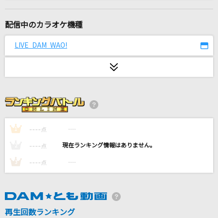
YOKAZE
変態紳士クラブ
配信中のカラオケ機種
ノーダウト
LIVE DAM WAO!
Official髭男dism
[生音]少年時代
井上陽水
Guilty
BULLET PINK
----
----
1
点
----
----
2
点
惑星ループ
----
----
3
点
ナユタン星人
GO FOR IT !!
西野カナ
再生回数ランキング