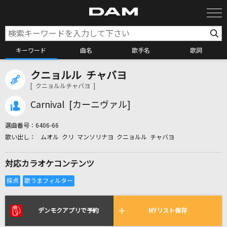
キーワード
曲名
歌手名
歌詞
クニョルル チャバヨ
カラオケ検索
[ クニョルルチャバヨ ]
Carnival [カーニヴァル]
カラオケ店舗検索
選曲番号：
6406-66
ムオル クリ マンソリナヨ クニョルル チャバヨ
カラオケリクエスト
対応カラオケコンテンツ
全国りれき
リアルタイムで歌われている曲の一覧
デンモクアプリで予約
MYリスト保存