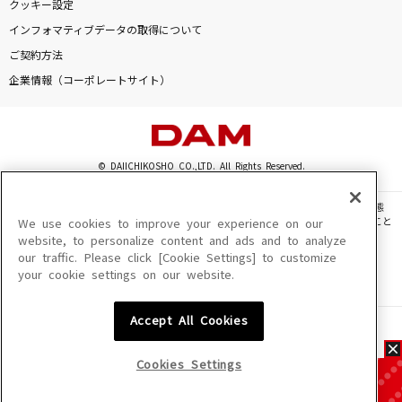
クッキー設定
インフォマティブデータの取得について
ご契約方法
企業情報（コーポレートサイト）
© DAIICHIKOSHO CO.,LTD. All Rights Reserved.
このサイトに掲載されている一切の文章・画像・写真・動画・音声等を、手段や形態
を問わず、著作権法の定める範囲を超えて無断で複製、転載、ファイル化などすること
We use cookies to improve your experience on our
を禁じます。
website, to personalize content and ads and to analyze
our traffic. Please click [Cookie Settings] to customize
楽曲及びコンテンツは、機種によりご利用いただけない場合があります。
your cookie settings on our website.
楽曲及びコンテンツの配信日、配信内容が変更になる場合があります。
楽曲によりMYリスト保存ができない場合があります。
Accept All Cookies
JASRAC許諾番号
6602250213Y31015 6602250112Y38026 6602250240Y31015
6602250241Y45122
Cookies Settings
NexTone許諾番号
ID000002945 ID000002947 ID000002937 ID000002938