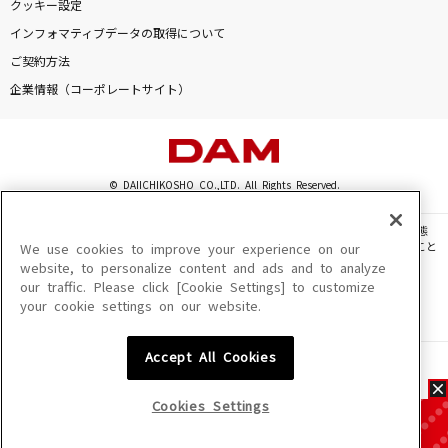
クッキー設定
インフォマティブデータの取得について
ご契約方法
企業情報（コーポレートサイト）
© DAIICHIKOSHO CO.,LTD. All Rights Reserved.
このサイトに掲載されている一切の文章・画像・写真・動画・音声等を、手段や形態
を問わず、著作権法の定める範囲を超えて無断で複製、転載、ファイル化などすること
We use cookies to improve your experience on our
を禁じます。
website, to personalize content and ads and to analyze
our traffic. Please click [Cookie Settings] to customize
楽曲及びコンテンツは、機種によりご利用いただけない場合があります。
your cookie settings on our website.
楽曲及びコンテンツの配信日、配信内容が変更になる場合があります。
楽曲によりMYリスト保存ができない場合があります。
Accept All Cookies
JASRAC許諾番号
6602250213Y31015 6602250112Y38026 6602250240Y31015
6602250241Y45122
Cookies Settings
NexTone許諾番号
ID000002945 ID000002947 ID000002937 ID000002938