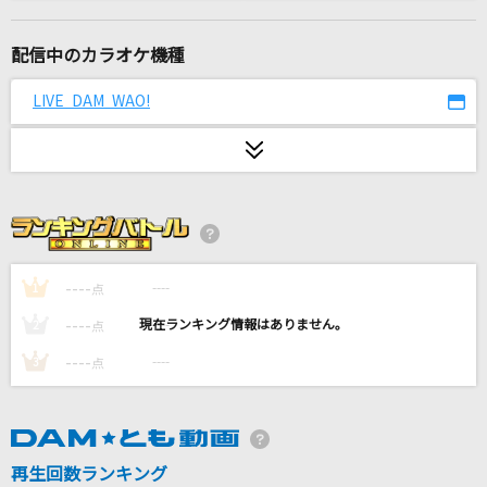
愛のシュプリーム！
fhana
配信中のカラオケ機種
aLIEz
LIVE DAM WAO!
SawanoHiroyuki[nZk]:mizuki
Only today
AKB48
[生音]サウダージ
ポルノグラフィティ
----
----
1
点
----
----
2
点
コトノハ
----
----
3
点
M!LK
WILL
米倉千尋
再生回数ランキング