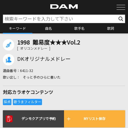
キーワード
曲名
歌手名
歌詞
1998 難易度★★★Vol.2
カラオケ検索
[ オリコンメドレー ]
DKオリジナルメドレー
カラオケ店舗検索
選曲番号：
6411-32
そっと手のひらに書いた
カラオケリクエスト
対応カラオケコンテンツ
全国りれき
リアルタイムで歌われている曲の一覧
デンモクアプリで予約
MYリスト保存