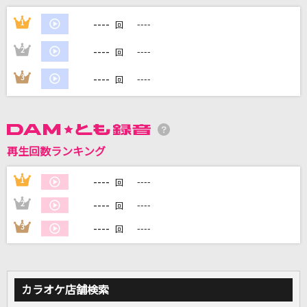
キラキラ
----
1
----
回
FUNKY MONKEY BABYS
----
2
----
回
Tear Train
----
3
----
回
SixTONES
セクシー・ユー(モンロー・ウォーク）
郷ひろみ
再生回数ランキング
流転の花
----
1
----
回
伍代夏子
----
2
----
回
もっと見る
----
3
----
回
DAMの新曲・ランキングなど
カラオケ最新情報をチェック！
カラオケ店舗検索