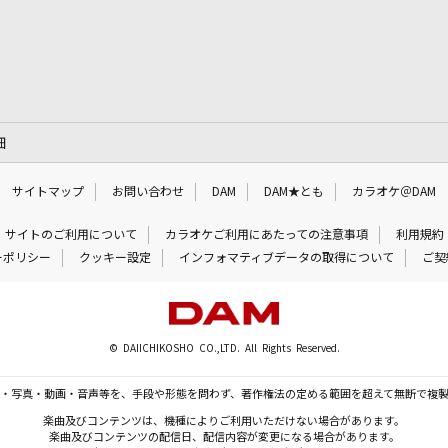
細
サイトマップ
お問い合わせ
DAM
DAM★とも
カラオケ＠DAM
サイトのご利用について
カラオケご利用にあたっての注意事項
利用規約
ーポリシー
クッキー設定
インフォマティブデータの取得について
ご契
© DAIICHIKOSHO CO.,LTD. All Rights Reserved.
・写真・動画・音声等を、手段や形態を問わず、著作権法の定める範囲を超えて無断で複
楽曲及びコンテンツは、機種によりご利用いただけない場合があります。
楽曲及びコンテンツの配信日、配信内容が変更になる場合があります。