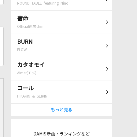
ROUND TABLE featuring Nino
宿命
Official髭男dism
BURN
FLOW
カタオモイ
Aimer(エメ)
コール
HIKAKIN & SEIKIN
もっと見る
DAMの新曲・ランキングなど