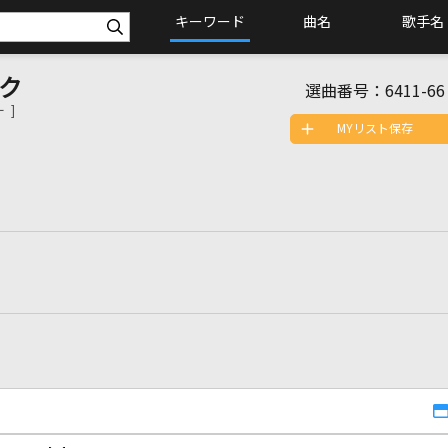
キーワード
曲名
歌手名
ク
選曲番号：
6411-66
 ]
MYリスト保存