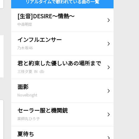
リアルタイムで歌われている曲の一覧
[生音]DESIRE～情熱～
中森明菜
インフルエンサー
乃木坂46
君と約束した優しいあの場所まで
三枝夕夏 IN db
面影
Novelbright
セーラー服と機関銃
薬師丸ひろ子
夏待ち