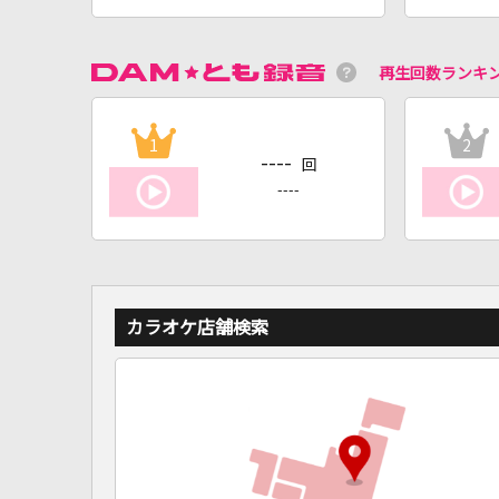
再生回数ランキ
1
2
----
回
----
カラオケ店舗検索