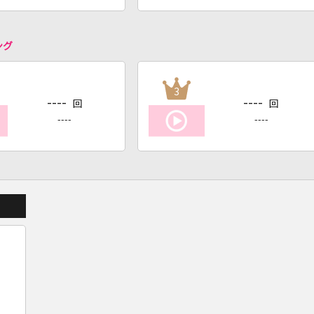
ング
3
----
----
回
回
----
----