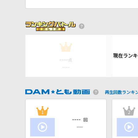
1
----
点
----
再生回数ランキ
1
2
----
回
----