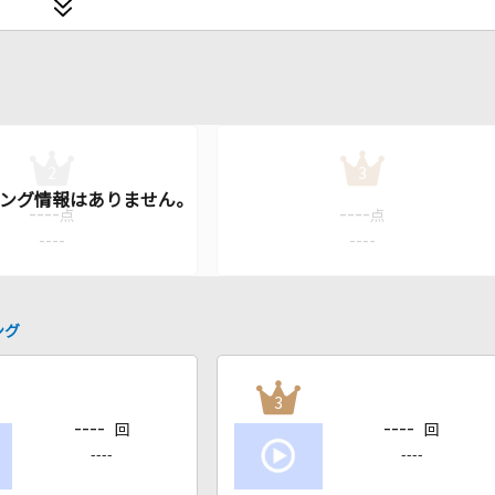
2
3
----
----
点
点
----
----
ング
3
----
----
回
回
----
----