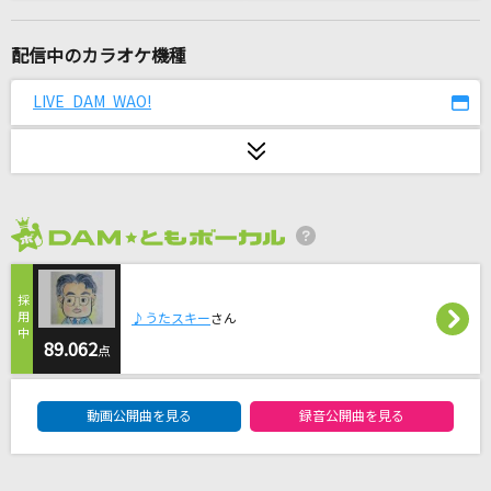
夜咄ディセイブ
じん(自然の敵P) feat.IA
配信中のカラオケ機種
何なんw
LIVE DAM WAO!
藤井 風
ポニーテールに揺らされて
This is LAST
2026年8月度
夏色のおもいで
吉岡聖恵
♪うたスキー
さん
ターゲット～赤い衝撃～
89.062
点
和田光司
DAM★ともボーカルエントリーランキング
動画公開曲を見る
録音公開曲を見る
BRAVE GROOVE
iLiFE!