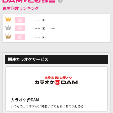
再生回数ランキング
DAMに会員登録・ログインして
カラオケをもっと楽しもう！
----
1
----
回
----
2
----
回
----
3
----
回
自宅でカラオケ歌い放題！
家族や友達と一緒に！練習にも！
関連カラオケサービス
カラオケ@DAM
いつものカラオケが24時間いつでもおうちで楽しめる！