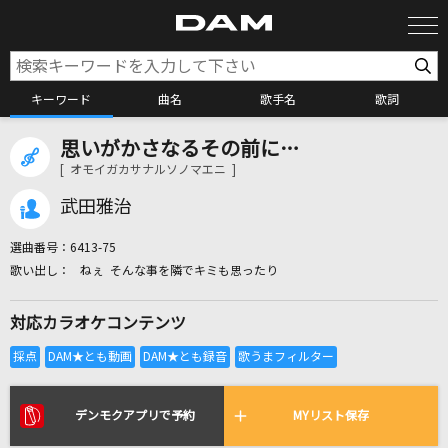
キーワード
曲名
歌手名
歌詞
思いがかさなるその前に…
カラオケ検索
[ オモイガカサナルソノマエニ ]
武田雅治
カラオケ店舗検索
選曲番号：
6413-75
ねぇ そんな事を隣でキミも思ったり
カラオケリクエスト
対応カラオケコンテンツ
全国りれき
リアルタイムで歌われている曲の一覧
デンモクアプリで予約
MYリスト保存