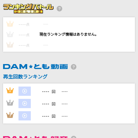
On My Way [オン・マイ・ウェイ]
Alan Walker, Sabrina Carpenter & Farruko
----
----
1
点
服を着て、恋したい
----
----
2
点
いぎなり東北産
----
----
3
点
六ノ輪
Chevon
限界バトル
再生回数ランキング
JAM Project
----
1
----
回
もっと見る
----
2
----
回
DAMの新曲・ランキングなど
----
3
----
回
カラオケ最新情報をチェック！