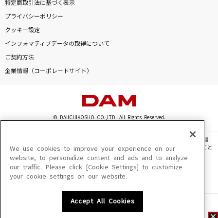
特定商取引法に基づく表示
プライバシーポリシー
クッキー設定
インフォマティブデータの取得について
ご契約方法
企業情報（コーポレートサイト）
© DAIICHIKOSHO CO.,LTD. All Rights Reserved.
このサイトに掲載されている一切の文章・画像・写真・動画・音声等を、手段や形態
を問わず、著作権法の定める範囲を超えて無断で複製、転載、ファイル化などすること
We use cookies to improve your experience on our
を禁じます。
website, to personalize content and ads and to analyze
our traffic. Please click [Cookie Settings] to customize
楽曲及びコンテンツは、機種によりご利用いただけない場合があります。
your cookie settings on our website.
楽曲及びコンテンツの配信日、配信内容が変更になる場合があります。
楽曲によりMYリスト保存ができない場合があります。
Accept All Cookies
JASRAC許諾番号
6602250213Y31015 6602250112Y38026 6602250240Y31015
6602250241Y45122