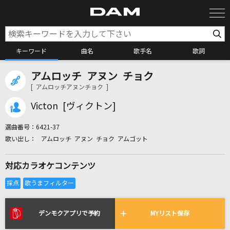
キーワード
曲名
歌手名
歌詞
アムロッチ アヌン チョク
カラオケ検索
[ アムロッチアヌンチョク ]
Victon [ヴィクトン]
カラオケ店舗検索
選曲番号：
6421-37
アムロッチ アヌン チョク アムゴット
カラオケリクエスト
対応カラオケコンテンツ
全国りれき
リアルタイムで歌われている曲の一覧
デンモクアプリで予約
MYリスト保存