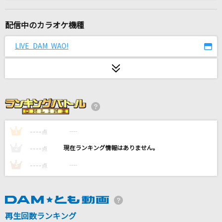
パート・オブ・ユア・ワールド
すずきまゆみ
配信中のカラオケ機種
[生音]シルエット
LIVE DAM WAO!
KANA-BOON
[生音]水平線
back number
Chessboard
Official髭男dism
----
----
1
点
----
----
2
点
死神
----
----
3
点
米津玄師
怪獣
サカナクション
再生回数ランキング