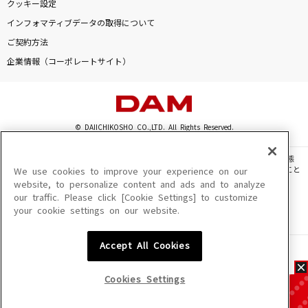
クッキー設定
インフォマティブデータの取得について
ご契約方法
企業情報（コーポレートサイト）
© DAIICHIKOSHO CO.,LTD. All Rights Reserved.
このサイトに掲載されている一切の文章・画像・写真・動画・音声等を、手段や形態
を問わず、著作権法の定める範囲を超えて無断で複製、転載、ファイル化などすること
We use cookies to improve your experience on our
を禁じます。
website, to personalize content and ads and to analyze
our traffic. Please click [Cookie Settings] to customize
楽曲及びコンテンツは、機種によりご利用いただけない場合があります。
your cookie settings on our website.
楽曲及びコンテンツの配信日、配信内容が変更になる場合があります。
楽曲によりMYリスト保存ができない場合があります。
Accept All Cookies
JASRAC許諾番号
6602250213Y31015 6602250112Y38026 6602250240Y31015
6602250241Y45122
Cookies Settings
NexTone許諾番号
ID000002945 ID000002947 ID000002937 ID000002938