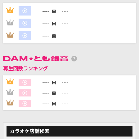
花になって
----
1
----
回
緑黄色社会
----
2
----
回
アイ・アイ・ア
----
3
----
回
Ado
僕らの制服クリスマス
＝LOVE
再生回数ランキング
[生音]水に咲く花・支笏湖へ
----
1
----
回
水森かおり
----
2
----
回
もっと見る
----
3
----
回
DAMの新曲・ランキングなど
カラオケ最新情報をチェック！
カラオケ店舗検索